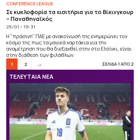
CONFERENCE LEAGUE
Σε κυκλοφορία τα εισιτήρια για το Βίκινγκουρ
– Παναθηναϊκός
25/01 - 19:31
Η "πράσινη" ΠΑΕ με ανακοίνωσή της ενημερώνει τον
κόσμο της πως τα μαγικά χαρτάκια για την
αναμέτρηση που θα διεξαχθεί στην στο Ελσίνκι, είναι
στην διάθεση των φιλάθλων.
→
ΣΕΛΙΔΑ 1 ΑΠΟ 2
Σελίδα
Σελίδα
1
2
ΤΕΛΕΥΤΑΙΑ ΝΕΑ