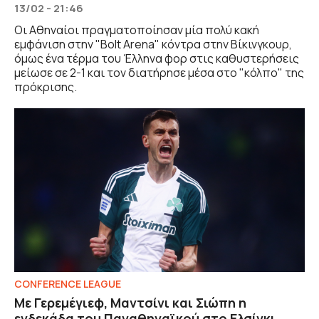
13/02 - 21:46
Οι Αθηναίοι πραγματοποίησαν μία πολύ κακή
εμφάνιση στην "Bolt Arena" κόντρα στην Βίκινγκουρ,
όμως ένα τέρμα του Έλληνα φορ στις καθυστερήσεις
μείωσε σε 2-1 και τον διατήρησε μέσα στο "κόλπο" της
πρόκρισης.
CONFERENCE LEAGUE
Με Γερεμέγιεφ, Μαντσίνι και Σιώπη η
ενδεκάδα του Παναθηναϊκού στο Ελσίνκι