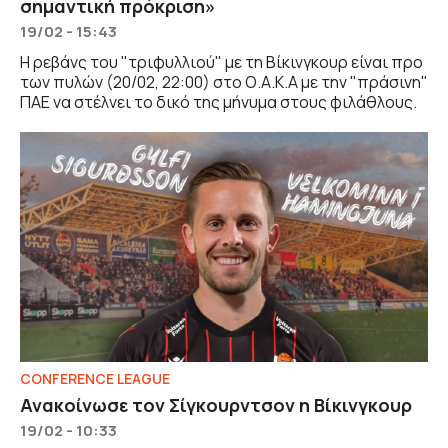
σημαντική πρόκριση»
19/02 - 15:43
Η ρεβάνς του "τριφυλλιού" με τη Βίκινγκουρ είναι προ
των πυλών (20/02, 22:00) στο Ο.Α.Κ.Α με την "πράσινη"
ΠΑΕ να στέλνει το δικό της μήνυμα στους φιλάθλους.
CONFERENCE LEAGUE
Ανακοίνωσε τον Σίγκουρντσον η Βίκινγκουρ
19/02 - 10:33