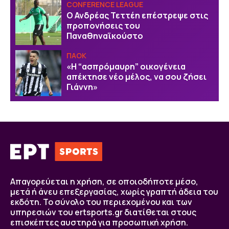
CONFERENCE LEAGUE
Ο Ανδρέας Τεττέη επέστρεψε στις
προπονήσεις του
Παναθηναϊκούστο
ΠΑΟΚ
«Η “ασπρόμαυρη” οικογένεια
απέκτησε νέο μέλος, να σου ζήσει
Γιάννη»
Απαγορεύεται η χρήση, σε οποιοδήποτε μέσο,
μετά ή άνευ επεξεργασίας, χωρίς γραπτή άδεια του
εκδότη. Το σύνολο του περιεχομένου και των
υπηρεσιών του ertsports.gr διατίθεται στους
επισκέπτες αυστηρά για προσωπική χρήση.