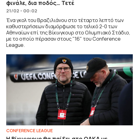
φινάλε, δια ποδός… Τετέ
21/02 - 00:02
Ένα γκολ του Βραζιλιάνου στο τέταρτο λεπτό των
καθυστερήσεων διαμόρφωσε το τελικό 2-0 των
Αθηναίων επί της Βίκινγκουρ στο Ολυμπιακό Στάδιο,
με το οποίο πέρασαν στους "16" του Conference
League.
CONFERENCE LEAGUE
Η Βίκινγκουρ θα παίξει στο ΟΑΚΑ με