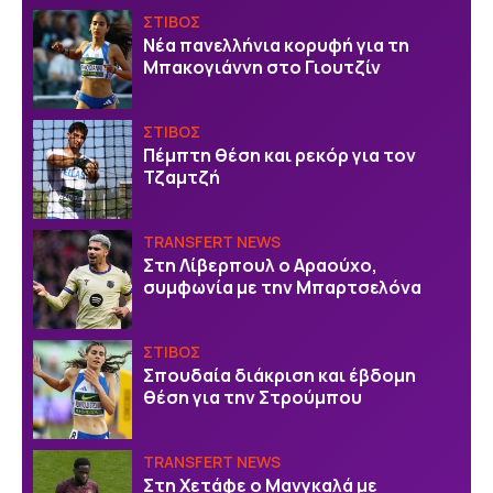
ΣΤΙΒΟΣ
Νέα πανελλήνια κορυφή για τη
Μπακογιάννη στο Γιουτζίν
ΣΤΙΒΟΣ
Πέμπτη θέση και ρεκόρ για τον
Τζαμτζή
TRANSFERT NEWS
Στη Λίβερπουλ ο Αραούχο,
συμφωνία με την Μπαρτσελόνα
ΣΤΙΒΟΣ
Σπουδαία διάκριση και έβδομη
θέση για την Στρούμπου
TRANSFERT NEWS
Στη Χετάφε ο Μανγκαλά με