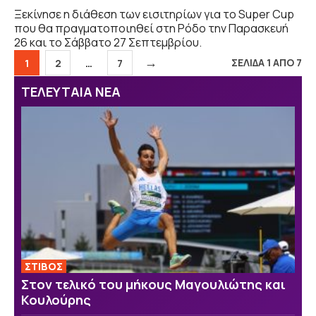
Ξεκίνησε η διάθεση των εισιτηρίων για το Super Cup
που θα πραγματοποιηθεί στη Ρόδο την Παρασκευή
26 και το Σάββατο 27 Σεπτεμβρίου.
→
Σελίδα
Σελίδα
Σελίδα
ΣΕΛΙΔΑ 1 ΑΠΟ 7
1
2
…
7
ΤΕΛΕΥΤΑΙΑ ΝΕΑ
ΣΤΙΒΟΣ
Στον τελικό του μήκους Μαγουλιώτης και
Κουλούρης