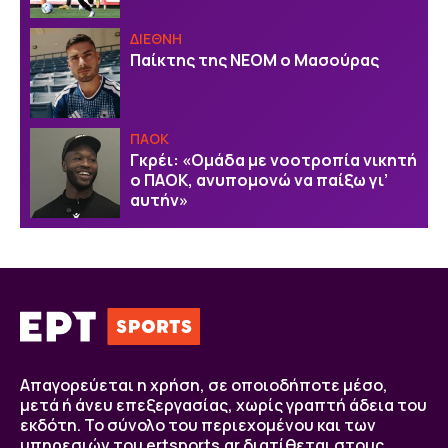
ΔΙΕΘΝΗ
Παίκτης της ΝΕΟΜ ο Μασούρας
ΠΑΟΚ
Γκρέι: «Ομάδα με νοοτροπία νικητή
ο ΠΑΟΚ, ανυπομονώ να παίξω γι’
αυτήν»
Απαγορεύεται η χρήση, σε οποιοδήποτε μέσο,
μετά ή άνευ επεξεργασίας, χωρίς γραπτή άδεια του
εκδότη. Το σύνολο του περιεχομένου και των
υπηρεσιών του ertsports.gr διατίθεται στους