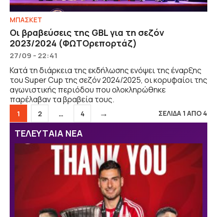
ΜΠΑΣΚΕΤ
Οι βραβεύσεις της GBL για τη σεζόν
2023/2024 (ΦΩΤΟρεπορτάζ)
27/09 - 22:41
Κατά τη διάρκεια της εκδήλωσης ενόψει της έναρξης
του Super Cup της σεζόν 2024/2025, οι κορυφαίοι της
αγωνιστικής περιόδου που ολοκληρώθηκε
παρέλαβαν τα βραβεία τους.
→
Σελίδα
Σελίδα
Σελίδα
ΣΕΛΙΔΑ 1 ΑΠΟ 4
1
2
…
4
ΤΕΛΕΥΤΑΙΑ ΝΕΑ