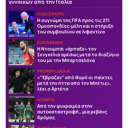
γυναικών από την Ιταλία
ΠΟΔΟΣΦΑΙΡΟ
Η συγνώμη της FIFA προς τις 211
Ομοσπονδίες-μέλη και η στήριξη
του συμβουλίου σε Ινφαντίνο
EUROLEAGUE
Η Ντουμπάι «άρπαξε» τον
Σενγκέλια αμέσως μετά το διαζύγιο
του με την Μπαρτσελόνα
PREMIER LEAGUE
«”Έβραζαν” από θυμό οι παίκτες
μετά την ήττα από την Μπέτις»,
λέει ο Αρτέτα
ΑΠΟΨΕΙΣ
Από την ψυχραιμία στην
αυτοκαταστροφή… μία ρεβάνς
δρόμος