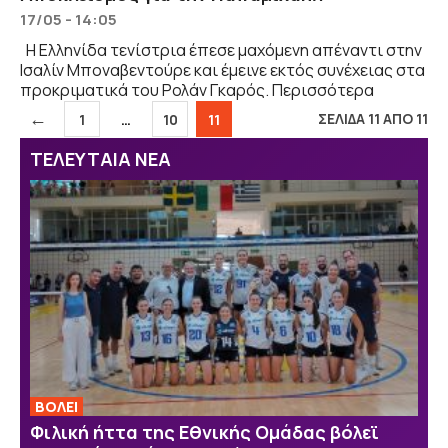
17/05 - 14:05
Η Ελληνίδα τενίστρια έπεσε μαχόμενη απέναντι στην
Ισαλίν Μποναβεντούρε και έμεινε εκτός συνέχειας στα
προκριματικά του Ρολάν Γκαρός. Περισσότερα
←
Σελίδα
Σελίδα
Σελίδα
ΣΕΛΙΔΑ 11 ΑΠΟ 11
1
…
10
11
ΤΕΛΕΥΤΑΙΑ ΝΕΑ
ΒOΛΕΙ
Φιλική ήττα της Εθνικής Ομάδας βόλεϊ