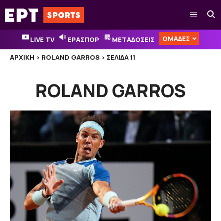
Μετάβαση
Μενού
σε
περιεχόμενο
ΟΜΑΔΕΣ
LIVE TV
ΕΡΑΣΠΟΡ
ΜΕΤΑΔΟΣΕΙΣ
ΑΡΧΙΚΉ
>
ROLAND GARROS
>
ΣΕΛΊΔΑ 11
ROLAND GARROS