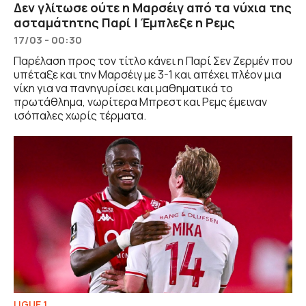
Δεν γλίτωσε ούτε η Μαρσέιγ από τα νύχια της
ασταμάτητης Παρί | Έμπλεξε η Ρεμς
17/03 - 00:30
Παρέλαση προς τον τίτλο κάνει η Παρί Σεν Ζερμέν που
υπέταξε και την Μαρσέιγ με 3-1 και απέχει πλέον μια
νίκη για να πανηγυρίσει και μαθηματικά το
πρωτάθλημα, νωρίτερα Μπρεστ και Ρεμς έμειναν
ισόπαλες χωρίς τέρματα.
LIGUE 1