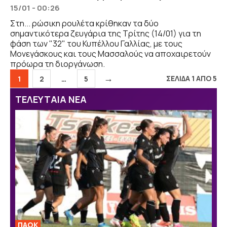
15/01 - 00:26
Στη... ρώσικη ρουλέτα κρίθηκαν τα δύο
σημαντικότερα ζευγάρια της Τρίτης (14/01) για τη
φάση των "32" του Κυπέλλου Γαλλίας, με τους
Μονεγάσκους και τους Μασσαλούς να αποχαιρετούν
πρόωρα τη διοργάνωση.
→
Σελίδα
Σελίδα
Σελίδα
ΣΕΛΙΔΑ 1 ΑΠΟ 5
1
2
…
5
ΤΕΛΕΥΤΑΙΑ ΝΕΑ
ΠΑΟΚ