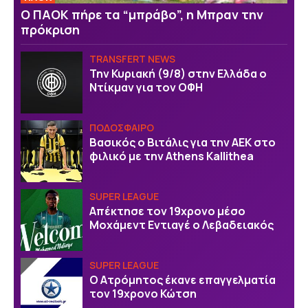
Ο ΠΑΟΚ πήρε τα “μπράβο”, η Μπραν την
πρόκριση
TRANSFERT NEWS
Την Κυριακή (9/8) στην Ελλάδα ο
Ντίκμαν για τον ΟΦΗ
ΠΟΔΟΣΦΑΙΡΟ
Βασικός ο Βιτάλις για την ΑΕΚ στο
φιλικό με την Athens Kallithea
SUPER LEAGUE
Απέκτησε τον 19χρονο μέσο
Μοχάμεντ Εντιαγέ ο Λεβαδειακός
SUPER LEAGUE
Ο Ατρόμητος έκανε επαγγελματία
τον 19χρονο Κώτση