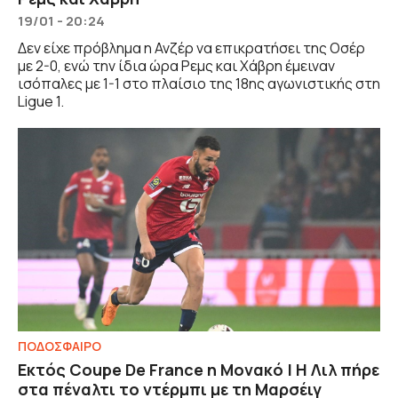
19/01 - 20:24
Δεν είχε πρόβλημα η Ανζέρ να επικρατήσει της Οσέρ
με 2-0, ενώ την ίδια ώρα Ρεμς και Χάβρη έμειναν
ισόπαλες με 1-1 στο πλαίσιο της 18ης αγωνιστικής στη
Ligue 1.
ΠΟΔΟΣΦΑΙΡΟ
Εκτός Coupe De France η Μονακό | Η Λιλ πήρε
στα πέναλτι το ντέρμπι με τη Μαρσέιγ