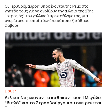
Οι "ερυθρόμαυροι" υποδέχονται της Ρεμς στο
γήπεδο τους για να ανοίξουν την αυλαία της 23ης
"στροφής" του γαλλικού πρωταθλήματος, μια
αναμέτρηση η οποία δεν έχει κάποιο ξεκάθαρο
φαβορί.
LIGUE 1
Λιλ και Νις έκαναν το καθήκον τους | Μεγάλο
“διπλό” για το Στρασβούργο που ονειρεύεται