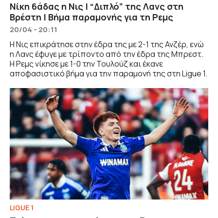
Νίκη 6άδας η Νις | “Διπλό” της Λανς στη
Βρέστη | Βήμα παραμονής για τη Ρεμς
20/04 - 20:11
Η Νις επικράτησε στην έδρα της με 2-1 της Ανζέρ, ενώ
η Λανς έφυγε με τρίποντο από την έδρα της Μπρεστ.
Η Ρεμς νίκησε με 1-0 την Τουλούζ και έκανε
αποφασιστικό βήμα για την παραμονή της στη Ligue 1.
LIGUE 1