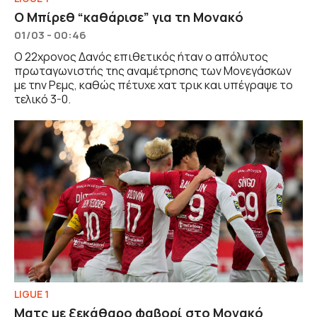
Ο Μπίρεθ “καθάρισε” για τη Μονακό
01/03 - 00:46
Ο 22χρονος Δανός επιθετικός ήταν ο απόλυτος
πρωταγωνιστής της αναμέτρησης των Μονεγάσκων
με την Ρεμς, καθώς πέτυχε χατ τρικ και υπέγραψε το
τελικό 3-0.
LIGUE 1
Ματς με ξεκάθαρο φαβορί στο Μονακό