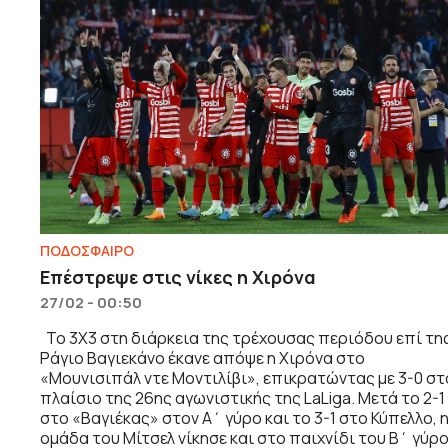
ΠΟΔΟΣΦΑΙΡΟ
Επέστρεψε στις νίκες η Χιρόνα
27/02 - 00:50
Το 3Χ3 στη διάρκεια της τρέχουσας περιόδου επί τη
Ράγιο Βαγιεκάνο έκανε απόψε η Χιρόνα στο
«Μουνισιπάλ ντε Μοντιλίβι», επικρατώντας με 3-0 στ
πλαίσιο της 26ης αγωνιστικής της LaLiga. Μετά το 2-1
στο «Βαγιέκας» στον Α΄ γύρο και το 3-1 στο Κύπελλο, 
ομάδα του Μίτσελ νίκησε και στο παιχνίδι του Β΄ γύρο