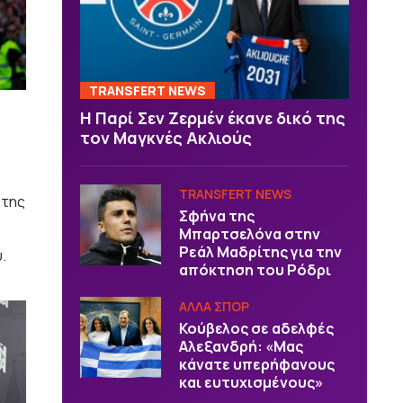
TRANSFERT NEWS
Η Παρί Σεν Ζερμέν έκανε δικό της
τον Μαγκνές Ακλιούς
TRANSFERT NEWS
 της
Σφήνα της
ν
Μπαρτσελόνα στην
Ρεάλ Μαδρίτης για την
.
απόκτηση του Ρόδρι
ΑΛΛΑ ΣΠΟΡ
Κούβελος σε αδελφές
Αλεξανδρή: «Μας
κάνατε υπερήφανους
και ευτυχισμένους»