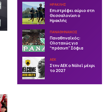
ΗΡΑΚΛΗΣ
Επιστρέφει αύριο στη
Θεσσαλονίκη ο
Ηρακλής
ΠΑΝΑΘΗΝΑΙΚΟΣ
Παναθηναϊκός:
Ολοταχώς για
“πράσινη” Σόφια
ΑΕΚ
Στην ΑΕΚ ο Νόλεϊ μέχρι
το 2027