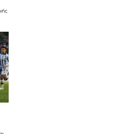
ονής
αι