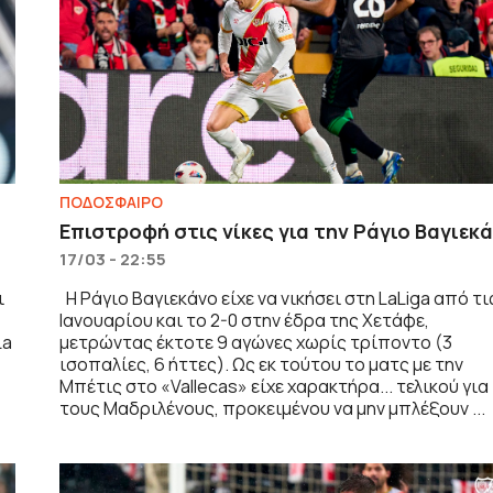
ΠΟΔΟΣΦΑΙΡΟ
Επιστροφή στις νίκες για την Ράγιο Βαγιεκ
17/03 - 22:55
ι
Η Ράγιο Βαγιεκάνο είχε να νικήσει στη LaLiga από τι
Ιανουαρίου και το 2-0 στην έδρα της Χετάφε,
La
μετρώντας έκτοτε 9 αγώνες χωρίς τρίποντο (3
ισοπαλίες, 6 ήττες). Ως εκ τούτου το ματς με την
Μπέτις στο «Vallecas» είχε χαρακτήρα... τελικού για
τους Μαδριλένους, προκειμένου να μην μπλέξουν ...