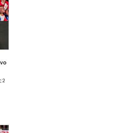
άνο
ς 2