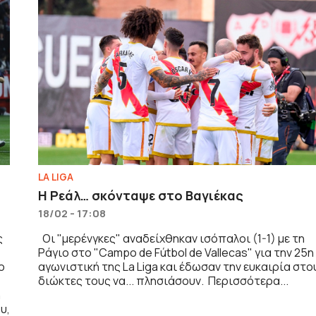
LA LIGA
Η Ρεάλ… σκόνταψε στο Βαγιέκας
18/02 - 17:08
ς
Οι "μερένγκες" αναδείχθηκαν ισόπαλοι (1-1) με τη
Ράγιο στο "Campo de Fútbol de Vallecas" για την 25η
ο
αγωνιστική της La Liga και έδωσαν την ευκαιρία στο
διώκτες τους να... πλησιάσουν. Περισσότερα...
η
υ,