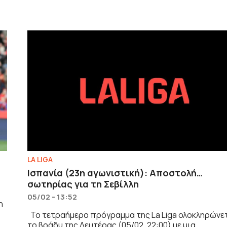
LA LIGA
Ισπανία (23η αγωνιστική): Αποστολή…
σωτηρίας για τη Σεβίλλη
05/02 - 13:52
η
Το τετραήμερο πρόγραμμα της La Liga ολοκληρώνε
το βράδυ της Δευτέρας (05/02, 22:00) με μια