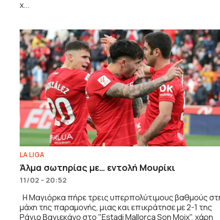
χ...
LA LIGA
Άλμα σωτηρίας με… εντολή Μουρίκι
11/02 - 20:52
Η Μαγιόρκα πήρε τρεις υπερπολύτιμους βαθμούς στ
μάχη της παραμονής, μιας και επικράτησε με 2-1 της
Ράγιο Βαγιεκάνο στο "Estadi Mallorca Son Moix", χάρη