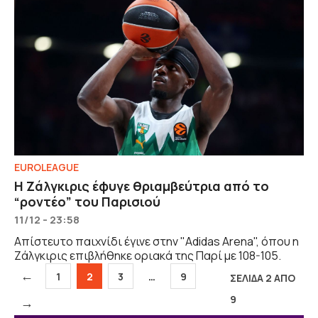
EUROLEAGUE
Η Ζάλγκιρις έφυγε θριαμβεύτρια από το
“ροντέο” του Παρισιού
11/12 - 23:58
Απίστευτο παιχνίδι έγινε στην "Adidas Arena", όπου η
Ζάλγκιρις επιβλήθηκε οριακά της Παρί με 108-105.
←
Σελίδα
Σελίδα
Σελίδα
Σελίδα
1
2
3
…
9
ΣΕΛΙΔΑ 2 ΑΠΟ
9
→