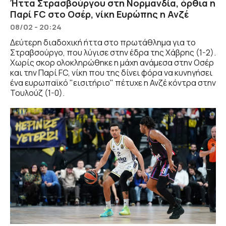
Ήττα Στρασβούργου στη Νορμανδία, όρθια η
Παρί FC στο Οσέρ, νίκη Ευρώπης η Ανζέ
08/02 - 20:24
Δεύτερη διαδοχική ήττα στο πρωτάθλημα για το
Στραβσούργο, που λύγισε στην έδρα της Χάβρης (1-2).
Χωρίς σκορ ολοκληρώθηκε η μάχη ανάμεσα στην Οσέρ
και την Παρί FC, νίκη που της δίνει φόρα να κυνηγήσει
ένα ευρωπαϊκό "εισιτήριο" πέτυχε η Ανζέ κόντρα στην
Τουλούζ (1-0).