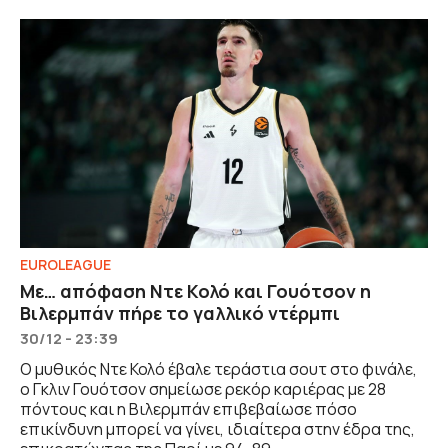
EUROLEAGUE
Με… απόφαση Ντε Κολό και Γουότσον η
Βιλερμπάν πήρε το γαλλικό ντέρμπι
30/12 - 23:39
Ο μυθικός Ντε Κολό έβαλε τεράστια σουτ στο φινάλε,
ο Γκλιν Γουότσον σημείωσε ρεκόρ καριέρας με 28
πόντους και η Βιλερμπάν επιβεβαίωσε πόσο
επικίνδυνη μπορεί να γίνει, ιδιαίτερα στην έδρα της,