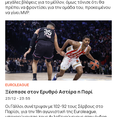
μεγάλες βλέψεις για το μέλλον, όμως τόνισε ότι θα
πρέπει να φροντίσει για την ομάδα του, προκειμένου
να γίνει MVP.
EUROLEAGUE
Ξέσπασε στον Ερυθρό Αστέρα η Παρί
23/12 - 23:55
Οι Γάλλοι συνέτριψαν με 102-92 τους Σέρβους στο
Παρίσι, για την 18η αγωνιστική της Euroleague,
υποχρεώνοντας τους φιλοξενούμενους στην όγδοη