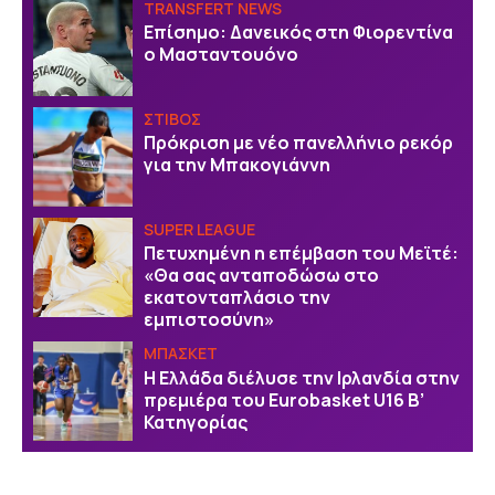
TRANSFERT NEWS
Επίσημο: Δανεικός στη Φιορεντίνα
ο Μασταντουόνο
ΣΤΙΒΟΣ
Πρόκριση με νέο πανελλήνιο ρεκόρ
για την Μπακογιάννη
SUPER LEAGUE
Πετυχημένη η επέμβαση του Μεϊτέ:
«Θα σας ανταποδώσω στο
εκατονταπλάσιο την
εμπιστοσύνη»
ΜΠΑΣΚΕΤ
Η Ελλάδα διέλυσε την Ιρλανδία στην
πρεμιέρα του Eurobasket U16 Β’
Κατηγορίας