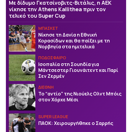
Με δίδυμο Γκατσίνοβιτς-Βιτάλις, η ΑΕΚ
νίκησε την Athens Kallithea πριν τον
τελικό του Super Cup
ΜΠΑΣΚΕΤ
Νίκησε τη Δανία η Εθνική
Κορασίδων και θα παίξει με τη
Νορβηγία στα ημιτελικά
ΠΟΔΟΣΦΑΙΡΟ
Ισοπαλία στη Σουηδία για
Μάντσεστερ Γιουνάιτεντ και Παρί
Σεν Ζερμέν
ΔΙΕΘΝΗ
Το “αντίο” της Νιούελς Ολντ Μπόις
στον Χόρχε Μέσι
SUPER LEAGUE
ΠΑΟΚ: Χειρουργήθηκε ο Σαρρής