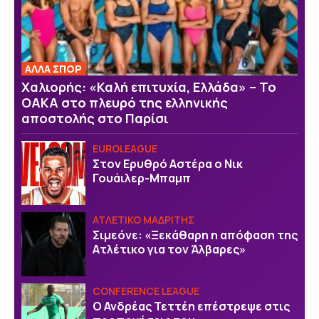
ΑΛΛΑ ΣΠΟΡ
Χαλιορής: «Καλή επιτυχία, Ελλάδα» – Το
ΟΑΚΑ στο πλευρό της ελληνικής
αποστολής στο Παρίσι
EUROLEAGUE
Στον Ερυθρό Αστέρα ο Νικ
Γουάιλερ-Μπαμπ
ΑΤΛΕΤΙΚΟ ΜΑΔΡΙΤΗΣ
Σιμεόνε: «Ξεκάθαρη η απόφαση της
Ατλέτικο για τον Άλβαρες»
CONFERENCE LEAGUE
Ο Ανδρέας Τεττέη επέστρεψε στις