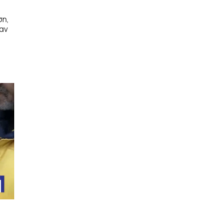
ση,
αν