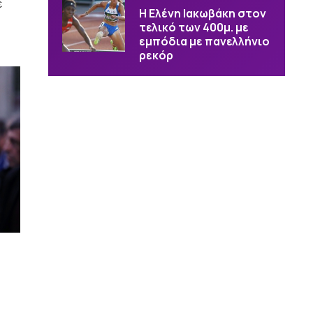
ε
Η Ελένη Ιακωβάκη στον
τελικό των 400μ. με
εμπόδια με πανελλήνιο
ρεκόρ
ι