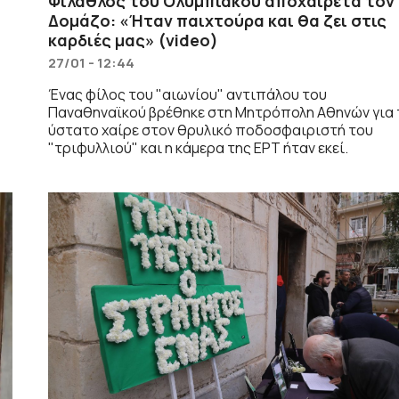
α
Φίλαθλος του Ολυμπιακού αποχαιρετά τον
Δομάζο: «Ήταν παιχτούρα και θα ζει στις
καρδιές μας» (video)
27/01 - 12:44
Ένας φίλος του "αιωνίου" αντιπάλου του
Παναθηναϊκού βρέθηκε στη Μητρόπολη Αθηνών για 
ύστατο χαίρε στον θρυλικό ποδοσφαιριστή του
"τριφυλλιού" και η κάμερα της ΕΡΤ ήταν εκεί.