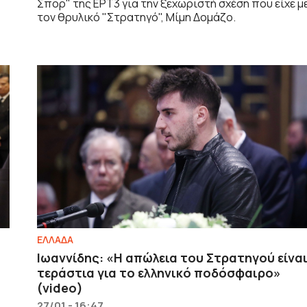
Σπορ" της ΕΡΤ3 για την ξεχωριστή σχέση που είχε μ
τον θρυλικό "Στρατηγό", Μίμη Δομάζο.
ΕΛΛΑΔΑ
Ιωαννίδης: «Η απώλεια του Στρατηγού είνα
τεράστια για το ελληνικό ποδόσφαιρο»
(video)
27/01 - 16:47