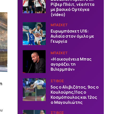
Ρίβερ Πλέιτ, νέα ήττα
με βασικό Ορτέγκα
(video)
ΜΠΑΣΚΕΤ
Ευρωμπάσκετ U16:
Αυλαία στον όμιλο με
Γεωργία
ΜΠΑΣΚΕΤ
«Η οικογένεια Μπας
αγοράζει τη
Βιλερμπάν»
ΣΤΙΒΟΣ
η
5ος ο Αλιβιζάτος, 9ος ο
Κουλούρης,11ος ο
Κοσμόπουλος και 12ος
ο Μαγουλιώτης
ων
ΣΤΙΒΟΣ