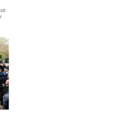
ειο
υ