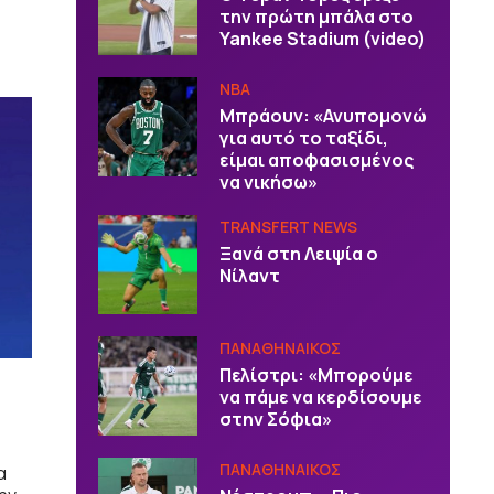
την πρώτη μπάλα στο
Yankee Stadium (video)
NBA
Μπράουν: «Ανυπομονώ
για αυτό το ταξίδι,
είμαι αποφασισμένος
να νικήσω»
TRANSFERT NEWS
Ξανά στη Λειψία ο
Νίλαντ
ΠΑΝΑΘΗΝΑΙΚΟΣ
Πελίστρι: «Μπορούμε
να πάμε να κερδίσουμε
στην Σόφια»
ΠΑΝΑΘΗΝΑΙΚΟΣ
α