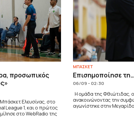
ΜΠΑΣΚΕΤ
έρα, προσωπικός
Επισημοποίησε τη…
ός»
06/09 - 02:30
Η ομάδα της Φθιώτιδας, 
ανακοινώνοντας την συμφω
 Μπάσκετ Ελευσίνας, στο
αγωνίστηκε στην Μεγαρίδα
nal League 1, και ο πρώτος
 μίλησε στο WebRadio της