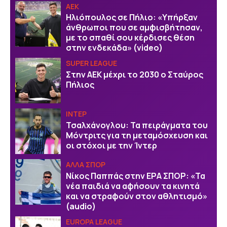
ΑΕΚ
Ηλιόπουλος σε Πήλιο: «Υπήρξαν
άνθρωποι που σε αμφισβήτησαν,
με το σπαθί σου κέρδισες θέση
στην ενδεκάδα» (video)
SUPER LEAGUE
Στην AEK μέχρι το 2030 ο Σταύρος
Πήλιος
ΙΝΤΕΡ
Τσαλχάνογλου: Τα πειράγματα του
Μόντριτς για τη μεταμόσχευση και
οι στόχοι με την Ίντερ
ΑΛΛΑ ΣΠΟΡ
Νίκος Παππάς στην ΕΡΑ ΣΠΟΡ: «Τα
νέα παιδιά να αφήσουν τα κινητά
και να στραφούν στον αθλητισμό»
(audio)
EUROPA LEAGUE