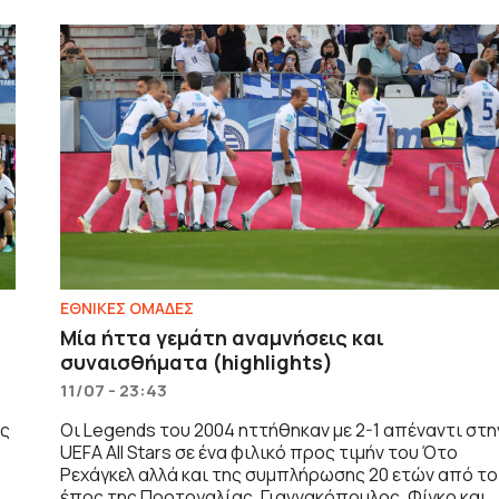
ΕΘΝΙΚΕΣ ΟΜΑΔΕΣ
Μία ήττα γεμάτη αναμνήσεις και
συναισθήματα (highlights)
11/07 - 23:43
ός
Οι Legends του 2004 ηττήθηκαν με 2-1 απέναντι στη
UEFA All Stars σε ένα φιλικό προς τιμήν του Ότο
Ρεχάγκελ αλλά και της συμπλήρωσης 20 ετών από το
έπος της Πορτογαλίας. Γιαννακόπουλος, Φίγκο και