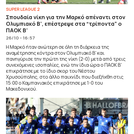
SUPER LEAGUE 2
Σπουδαία νίκη για την Μαρκό απέναντι στον
Ολυμπιακό Β’, επέστρεψε στα “τρίποντα” ο
ΠΑΟΚ Β’
26/10 - 16:57
Η Μαρκό ήταν ανώτερη σε όλη τη διάρκεια της
αναμέτρησης κόντρα στον Ολυμπιακό Β' και
πανηγύρισε την πρώτη της νίκη (2-0) μετά από τρεις
συνεχόμενες ισοπαλίες, ενώ την ίδια ώρα ο ΠΑΟΚ Β'
επικράτησε με το ίδιο σκορ του Νέστου
Χρυσούπολης, στο άλλο παιχνίδι που διεξήχθη στις
15:00 ο Καμπανιακός επικράτησε με 1-0 του
Μακεδονικού.