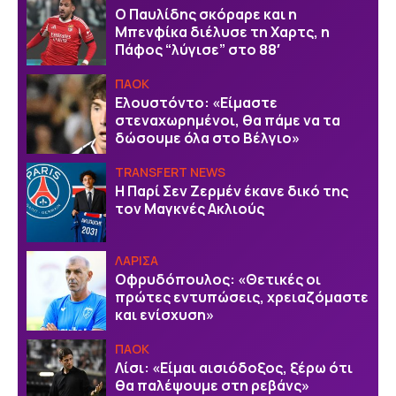
Ο Παυλίδης σκόραρε και η
Μπενφίκα διέλυσε τη Χαρτς, η
Πάφος “λύγισε” στο 88′
ΠΑΟΚ
Ελουστόντο: «Είμαστε
στεναχωρημένοι, θα πάμε να τα
δώσουμε όλα στο Βέλγιο»
TRANSFERT NEWS
Η Παρί Σεν Ζερμέν έκανε δικό της
τον Μαγκνές Ακλιούς
ΛΑΡΙΣΑ
Οφρυδόπουλος: «Θετικές οι
πρώτες εντυπώσεις, χρειαζόμαστε
και ενίσχυση»
ΠΑΟΚ
Λίσι: «Είμαι αισιόδοξος, ξέρω ότι
θα παλέψουμε στη ρεβάνς»