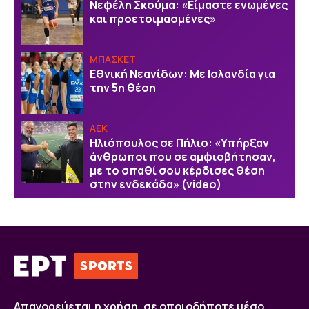
Νεφέλη Σκούμα: «Είμαστε ενωμένες
και προετοιμασμένες»
ΜΠΑΣΚΕΤ
Εθνική Νεανίδων: Με Ισλανδία για
την 5η θέση
ΑΕΚ
Ηλιόπουλος σε Πήλιο: «Υπήρξαν
άνθρωποι που σε αμφισβήτησαν,
με το σπαθί σου κέρδισες θέση
στην ενδεκάδα» (video)
Απαγορεύεται η χρήση, σε οποιοδήποτε μέσο,