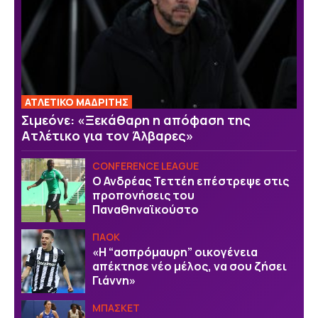
ΑΤΛΕΤΙΚΟ ΜΑΔΡΙΤΗΣ
Σιμεόνε: «Ξεκάθαρη η απόφαση της
Ατλέτικο για τον Άλβαρες»
CONFERENCE LEAGUE
Ο Ανδρέας Τεττέη επέστρεψε στις
προπονήσεις του
Παναθηναϊκούστο
ΠΑΟΚ
«Η “ασπρόμαυρη” οικογένεια
απέκτησε νέο μέλος, να σου ζήσει
Γιάννη»
ΜΠΑΣΚΕΤ