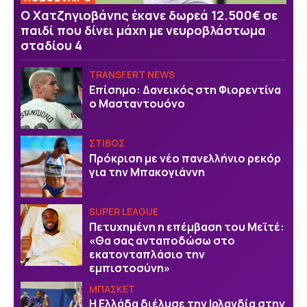
Ο Χατζηγιοβάνης έκανε δωρεά 12.500€ σε
παιδί που δίνει μάχη με νευροβλάστωμα
σταδίου 4
TRANSFERT NEWS
Επίσημο: Δανεικός στη Φιορεντίνα
ο Μασταντουόνο
ΣΤΙΒΟΣ
Πρόκριση με νέο πανελλήνιο ρεκόρ
για την Μπακογιάννη
SUPER LEAGUE
Πετυχημένη η επέμβαση του Μεϊτέ:
«Θα σας ανταποδώσω στο
εκατονταπλάσιο την
εμπιστοσύνη»
ΜΠΑΣΚΕΤ
Η Ελλάδα διέλυσε την Ιρλανδία στην