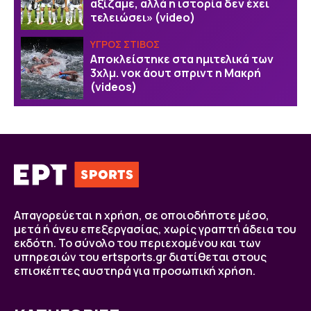
αξίζαμε, αλλά η ιστορία δεν έχει
τελειώσει» (video)
ΥΓΡΟΣ ΣΤΙΒΟΣ
Αποκλείστηκε στα ημιτελικά των
3χλμ. νοκ άουτ σπριντ η Μακρή
(videos)
Απαγορεύεται η χρήση, σε οποιοδήποτε μέσο,
μετά ή άνευ επεξεργασίας, χωρίς γραπτή άδεια του
εκδότη. Το σύνολο του περιεχομένου και των
υπηρεσιών του ertsports.gr διατίθεται στους
επισκέπτες αυστηρά για προσωπική χρήση.