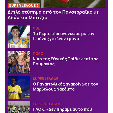
SUPER LEAGUE 2
Διπλό χτύπημα από τον Πανσερραϊκό με
Αδάμ και Μπίτζιο
GBL
Το Περιστέρι ανανέωσε με τον
Ιτούνας για έναν χρόνο
ΠΟΛΟ
Νίκη της Εθνικής Παίδων επί της
Ρουμανίας
SUPER LEAGUE
Ο Παναιτωλικός ανακοίνωσε τον
Μάρβελους Νακάμπα
EUROPA LEAGUE
ΠΑΟΚ: «Δεν πήραμε αυτό που