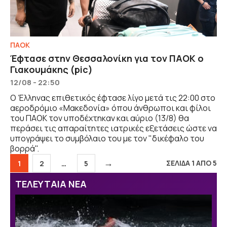
ΠΑΟΚ
Έφτασε στην Θεσσαλονίκη για τον ΠΑΟΚ ο
Γιακουμάκης (pic)
12/08 - 22:50
Ο Έλληνας επιθετικός έφτασε λίγο μετά τις 22:00 στο
αεροδρόμιο «Μακεδονία» όπου άνθρωποι και φίλοι
του ΠΑΟΚ τον υποδέχτηκαν και αύριο (13/8) θα
περάσει τις απαραίτητες ιατρικές εξετάσεις ώστε να
υπογράψει το συμβόλαιο του με τον "δικέφαλο του
βορρά".
→
Σελίδα
Σελίδα
Σελίδα
ΣΕΛΙΔΑ 1 ΑΠΟ 5
1
2
…
5
ΤΕΛΕΥΤΑΙΑ ΝΕΑ