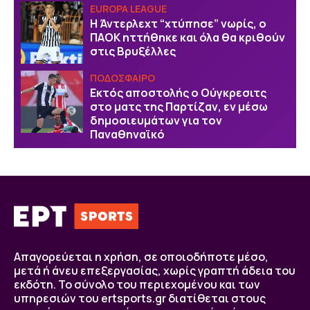
EUROPA LEAGUE
Η Άντερλεχτ “χτύπησε” νωρίς, ο
ΠΑΟΚ ηττήθηκε και όλα θα κριθούν
στις Βρυξέλλες
ΠΟΔΟΣΦΑΙΡΟ
Εκτός αποστολής ο Ούγκρεσιτς
στο ματς της Παρτίζαν, εν μέσω
δημοσιευμάτων για τον
Παναθηναϊκό
Απαγορεύεται η χρήση, σε οποιοδήποτε μέσο,
μετά ή άνευ επεξεργασίας, χωρίς γραπτή άδεια του
εκδότη. Το σύνολο του περιεχομένου και των
υπηρεσιών του ertsports.gr διατίθεται στους