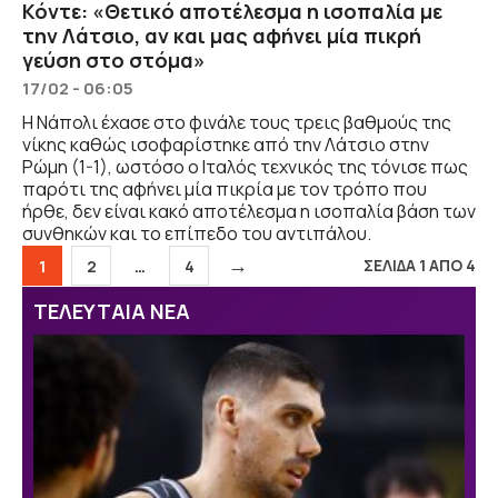
Κόντε: «Θετικό αποτέλεσμα η ισοπαλία με
την Λάτσιο, αν και μας αφήνει μία πικρή
γεύση στο στόμα»
17/02 - 06:05
Η Νάπολι έχασε στο φινάλε τους τρεις βαθμούς της
νίκης καθώς ισοφαρίστηκε από την Λάτσιο στην
Ρώμη (1-1), ωστόσο ο Ιταλός τεχνικός της τόνισε πως
παρότι της αφήνει μία πικρία με τον τρόπο που
ήρθε, δεν είναι κακό αποτέλεσμα η ισοπαλία βάση των
συνθηκών και το επίπεδο του αντιπάλου.
→
Σελίδα
Σελίδα
Σελίδα
ΣΕΛΙΔΑ 1 ΑΠΟ 4
1
2
…
4
ΤΕΛΕΥΤΑΙΑ ΝΕΑ