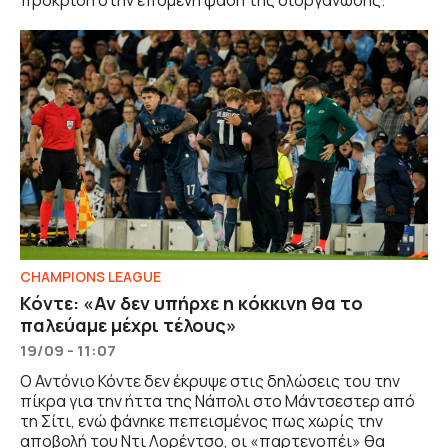
πρόκριση στην επόμενη φάση της διοργάνωσης.
CHAMPIONS LEAGUE
Κόντε: «Αν δεν υπήρχε η κόκκινη θα το
παλεύαμε μέχρι τέλους»
19/09 - 11:07
Ο Αντόνιο Κόντε δεν έκρυψε στις δηλώσεις του την
πίκρα για την ήττα της Νάπολι στο Μάντσεστερ από
τη Σίτι, ενώ φάνηκε πεπεισμένος πως χωρίς την
αποβολή του Ντι Λορέντσο, οι «παρτενοπέι» θα