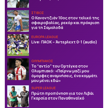
ΣΤΙΒΟΣ
Ο Κανοντζιάν 10ος στον τελικό της
σφαιροβολίας, ρεκόρ και πρόκριση
για τη Σαμολοδά
EUROPA LEAGUE
Live: ΠΑΟΚ – Άντερλεχτ 0-1 (audio)
ΟΛΥΜΠΙΑΚΟΣ
Το “αντίο” του Ορτέγκα στον
Ολυμπιακό: «Παίρνω μαζί μου
όμορφες αναμνήσεις, ένα κομμάτι
μου μένει εδώ»
SUPER LEAGUE
Πρώτη προπόνηση για τον Λιβάι
Γκαρσία στον Παναθηναϊκό