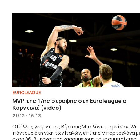
EUROLEAGUE
MVP της 17ης στροφής στη Euroleague ο
Κορντινιέ (video)
21/12 - 16:13
Ο Γάλλος γκαρντ της Βίρτους Μπολόνια σημείωσε 24
πόντους στη νίκη των Ιταλών, επί της Μπαρτσελόνα μ
σκορ 86-81, κάνοντας χαρούμενους τους συμπαίκτες