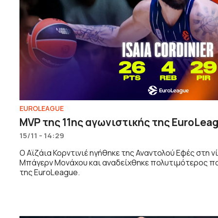
EUROLEAGUE
MVP της 11ης αγωνιστικής της EuroLeag
15/11 - 14:29
Ο Αϊζάια Κορντινιέ ηγήθηκε της Αναντολού Εφές στη νί
Μπάγερν Μονάχου και αναδείχθηκε πολυτιμότερος πα
της EuroLeague.