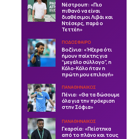
Νέστρουπ: «Πιο
πιθανό να είναι
διαθέσιμοι Λιβάι και
Ντέσερς, παρά ο
Τεττέη»
ΠΟΔΟΣΦΑΙΡΟ
Βοζίνια: «Ήξερα ότι
ήμουν παίκτης για
“μεγάλο σύλλογο”, η
Κόλο-Κόλο ήταν η
πρώτη μου επιλογή»
ΠΑΝΑΘΗΝΑΙΚΟΣ
Πένια: «Θα τα δώσουμε
όλα για την πρόκριση
στην Σόφια»
ΠΑΝΑΘΗΝΑΙΚΟΣ
Γκαρσία: «Πείστηκα
από το πλάνο και τους