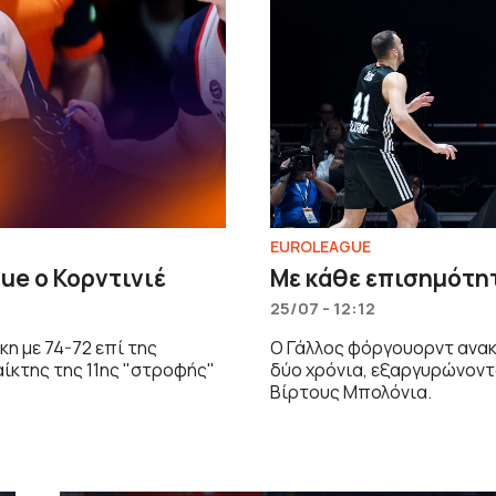
EUROLEAGUE
ue ο Κορντινιέ
Με κάθε επισημότητ
25/07 - 12:12
κη με 74-72 επί της
Ο Γάλλος φόργουορντ ανακ
ίκτης της 11ης "στροφής"
δύο χρόνια, εξαργυρώνοντα
Βίρτους Μπολόνια.