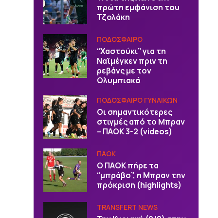
πρώτη εμφάνιση του
Τζολάκη
ΠΟΔΟΣΦΑΙΡΟ
“Χαστούκι” για τη
Ναϊμέγκεν πριν τη
ρεβάνς με τον
Ολυμπιακό
ΠΟΔΟΣΦΑΙΡΟ ΓΥΝΑΙΚΩΝ
Οι σημαντικότερες
στιγμές από το Μπραν
– ΠΑΟΚ 3-2 (videos)
ΠΑΟΚ
Ο ΠΑΟΚ πήρε τα
“μπράβο”, η Μπραν την
πρόκριση (highlights)
TRANSFERT NEWS