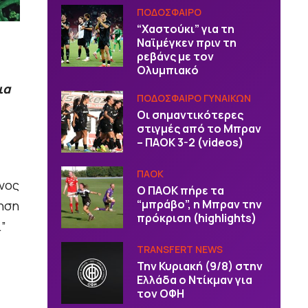
ΠΟΔΟΣΦΑΙΡΟ
“Χαστούκι” για τη
Ναϊμέγκεν πριν τη
ρεβάνς με τον
Ολυμπιακό
ια
ΠΟΔΟΣΦΑΙΡΟ ΓΥΝΑΙΚΩΝ
Οι σημαντικότερες
στιγμές από το Μπραν
– ΠΑΟΚ 3-2 (videos)
ΠΑΟΚ
ονος
Ο ΠΑΟΚ πήρε τα
“μπράβο”, η Μπραν την
ηση
πρόκριση (highlights)
”
TRANSFERT NEWS
Την Κυριακή (9/8) στην
Ελλάδα ο Ντίκμαν για
τον ΟΦΗ