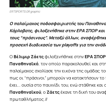
ERTSPORTS.GR graphic
Ο παλαίμαχος ποδοσφαιριστής του Παναθηναϊ
Κάρλοβατς, φιλοξενήθηκε στην ΕΡΑ ΣΠΟΡ και 
τους “πράσινους”. Μεταξύ άλλων, αναφέρθηκε
προσεχή διαδικασία των playoffs για την ανά
Ο
Βέλιμιρ Ζάετς
φιλοξενήθηκε στην
ΕΡΑ ΣΠΟΡ
Παναθηναϊκό
, τον οποίο παρακολουθεί και στ
παλαίμαχος σχολίασε την εικόνα της ομάδας τ
πως οι “πράσινοι” μπορούν να κατακτήσουν το
έχει… ουσία στο παιχνίδι του, ενώ στάθηκε και
Παναθηναϊκού
, ο
Ζάετς
έκανε τη δική του ανα
πρωταθλήματος.//