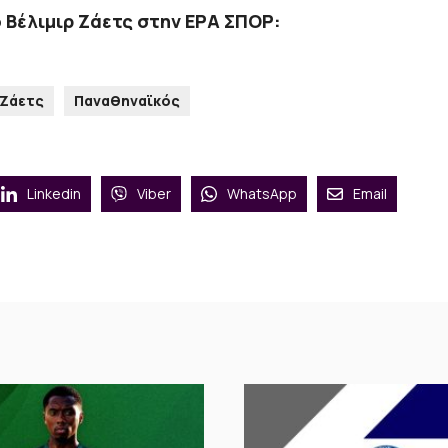
ο Βέλιμιρ Ζάετς στην ΕΡΑ ΣΠΟΡ:
 Ζάετς
Παναθηναϊκός
Linkedin
Viber
WhatsApp
Email