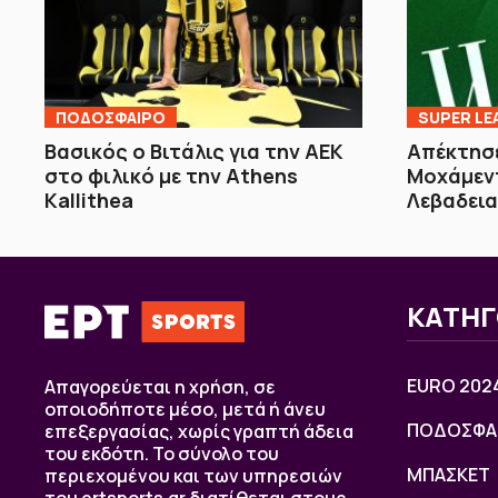
ΠΟΔΟΣΦΑΙΡΟ
SUPER LE
Βασικός ο Βιτάλις για την ΑΕΚ
Απέκτησε
στο φιλικό με την Athens
Μοχάμεντ
Kallithea
Λεβαδει
ΚΑΤΗΓ
EURO 202
Απαγορεύεται η χρήση, σε
οποιοδήποτε μέσο, μετά ή άνευ
ΠΟΔΟΣΦΑ
επεξεργασίας, χωρίς γραπτή άδεια
του εκδότη. Το σύνολο του
ΜΠΑΣΚΕΤ
περιεχομένου και των υπηρεσιών