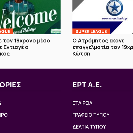
AGUE
SUPER LEAGUE
 τον 19χρονο μέσο
Ο Ατρόμητος έκανε
 Εντιαγέ ο
επαγγελματία τον 19χ
ακός
Κώτση
ΟΡΙΕΣ
ΕΡΤ Α.Ε.
4
ΕΤΑΙΡΕΙΑ
ΙΡΟ
ΓΡΑΦΕΙΟ ΤΥΠΟΥ
ΔΕΛΤΙΑ ΤΥΠΟΥ