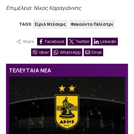
Επιμέλεια: Νίκος Καραγιάννης
TAGS
Σίριλ Ντέσερς
Φακούντο Πελίστρι
Share
Facebook
Twitter
Linkedin
Viber
WhatsApp
Email
ΤΕΛΕΥΤΑΙΑ ΝΕΑ