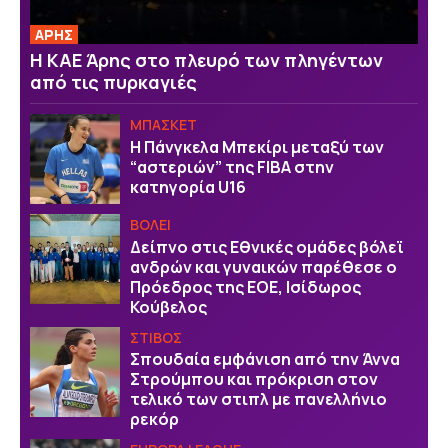
ΑΡΗΣ
Η ΚΑΕ Άρης στο πλευρό των πληγέντων
από τις πυρκαγιές
ΜΠΑΣΚΕΤ
H Πάνγκελα Μπεκίρι μεταξύ των
“αστεριών” της FIBA στην
κατηγορία U16
ΒOΛΕΙ
Δείπνο στις Εθνικές ομάδες βόλεϊ
ανδρών και γυναικών παρέθεσε ο
Πρόεδρος της ΕΟΕ, Ισίδωρος
Κούβελος
ΣΤΙΒΟΣ
Σπουδαία εμφάνιση από την Άννα
Στρούμπου και πρόκριση στον
τελικό των στιπλ με πανελλήνιο
ρεκόρ