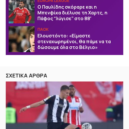
EUROPA LEAGUE
Ο Παυλίδης σκόραρε και η
Μπενφίκα διέλυσε τη Χαρτς, η
Πάφος “λύγισε” στο 88′
ΠΑΟΚ
Ελουστόντο: «Είμαστε
στεναχωρημένοι, θα πάμε να τα
δώσουμε όλα στο Βέλγιο»
ΣΧΕΤΙΚΑ ΑΡΘΡΑ