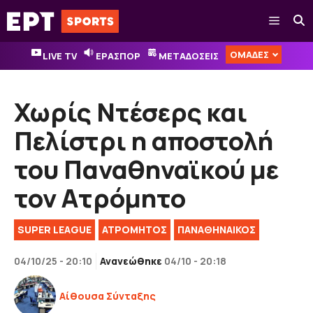
Μετάβαση
Μενού
σε
περιεχόμενο
ΟΜΑΔΕΣ
LIVE TV
ΕΡΑΣΠΟΡ
ΜΕΤΑΔΟΣΕΙΣ
Χωρίς Ντέσερς και
Πελίστρι η αποστολή
του Παναθηναϊκού με
τον Ατρόμητο
SUPER LEAGUE
ΑΤΡΟΜΗΤΟΣ
ΠΑΝΑΘΗΝΑΙΚΟΣ
04/10/25 - 20:10
Ανανεώθηκε
04/10 - 20:18
Αίθουσα Σύνταξης