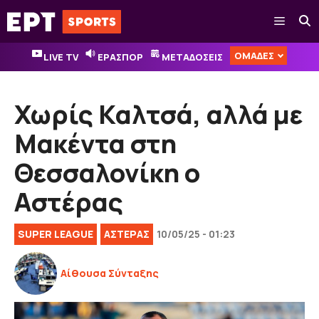
Μετάβαση
Μενού
σε
περιεχόμενο
ΟΜΑΔΕΣ
LIVE TV
ΕΡΑΣΠΟΡ
ΜΕΤΑΔΟΣΕΙΣ
Χωρίς Καλτσά, αλλά με
Μακέντα στη
Θεσσαλονίκη ο
Αστέρας
SUPER LEAGUE
ΑΣΤΕΡΑΣ
10/05/25 - 01:23
Αίθουσα Σύνταξης