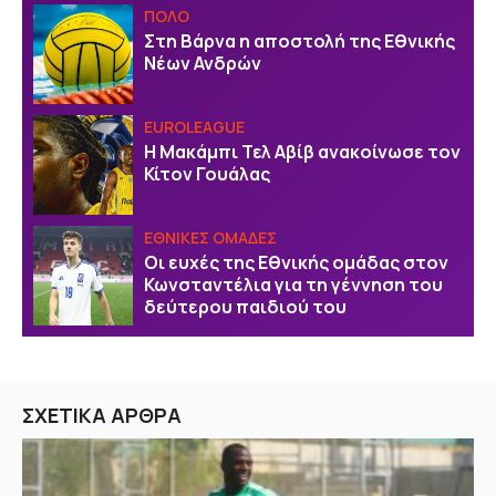
ΠΟΛΟ
Στη Βάρνα η αποστολή της Εθνικής
Νέων Ανδρών
EUROLEAGUE
Η Μακάμπι Τελ Αβίβ ανακοίνωσε τον
Κίτον Γουάλας
ΕΘΝΙΚΕΣ ΟΜΑΔΕΣ
Οι ευχές της Εθνικής ομάδας στον
Κωνσταντέλια για τη γέννηση του
δεύτερου παιδιού του
ΣΧΕΤΙΚΑ ΑΡΘΡΑ