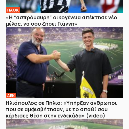
ΠΑΟΚ
«Η “ασπρόμαυρη” οικογένεια απέκτησε νέο
μέλος, να σου ζήσει Γιάννη»
ΑΕΚ
Ηλιόπουλος σε Πήλιο: «Υπήρξαν άνθρωποι
που σε αμφισβήτησαν, με το σπαθί σου
κέρδισες θέση στην ενδεκάδα» (video)