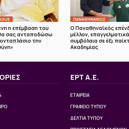
AGUE
ΠΑΝΑΘΗΝΑΙΚΟΣ
νη η επέμβαση του
Ο Παναθηναϊκός επέν
«Θα σας ανταποδώσω
μέλλον, επαγγελματικ
τονταπλάσιο την
συμβόλαια σε έξι παίκ
σύνη»
Ακαδημίας
ΟΡΙΕΣ
ΕΡΤ Α.Ε.
4
ΕΤΑΙΡΕΙΑ
ΙΡΟ
ΓΡΑΦΕΙΟ ΤΥΠΟΥ
ΔΕΛΤΙΑ ΤΥΠΟΥ