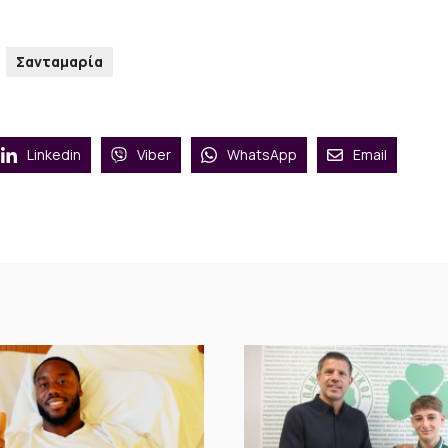
Σανταμαρία
Linkedin
Viber
WhatsApp
Email