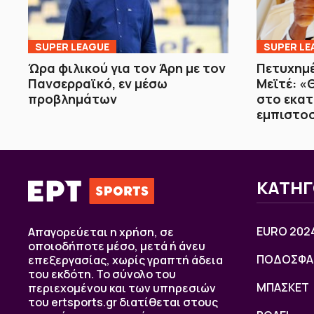
SUPER LEAGUE
SUPER LE
Ώρα φιλικού για τον Άρη με τον
Πετυχημέ
Πανσερραϊκό, εν μέσω
Μεϊτέ: 
προβλημάτων
στο εκα
εμπιστο
ΚΑΤΗΓ
EURO 202
Απαγορεύεται η χρήση, σε
οποιοδήποτε μέσο, μετά ή άνευ
ΠΟΔΟΣΦΑ
επεξεργασίας, χωρίς γραπτή άδεια
του εκδότη. Το σύνολο του
ΜΠΑΣΚΕΤ
περιεχομένου και των υπηρεσιών
του ertsports.gr διατίθεται στους