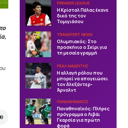
PREMIER LEAGUE
Η Κρίσταλ Πάλας έκανε
δικό της τον
Τομιγιάσου
το
TRANSFERT NEWS
α,
Ολυμπιακός: Στο
προσκήνιο ο Σκίρι για
τη μεσαία γραμμή
ΡΕΑΛ ΜΑΔΡΙΤΗΣ
του
Η αλλαγή ρόλου που
μπορεί να απογειώσει
τον Αλεξάντερ-
Άρνολντ
ΠΑΝΑΘΗΝΑΙΚΟΣ
Παναθηναϊκός: Πλήρες
πρόγραμμα ο Λιβάι
Γκαρσία για πρώτη
φορά