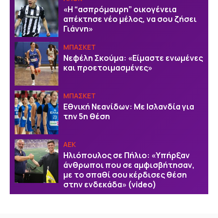
«Η “ασπρόμαυρη” οικογένεια
απέκτησε νέο μέλος, να σου ζήσει
Γιάννη»
ΜΠΑΣΚΕΤ
Νεφέλη Σκούμα: «Είμαστε ενωμένες
και προετοιμασμένες»
ΜΠΑΣΚΕΤ
Εθνική Νεανίδων: Με Ισλανδία για
την 5η θέση
ΑΕΚ
Ηλιόπουλος σε Πήλιο: «Υπήρξαν
άνθρωποι που σε αμφισβήτησαν,
με το σπαθί σου κέρδισες θέση
στην ενδεκάδα» (video)