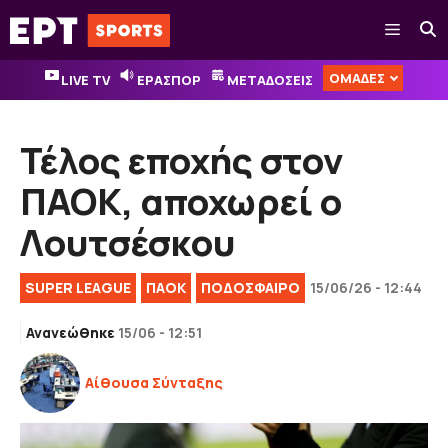
Μετάβαση
Μενού
σε
περιεχόμενο
ΟΜΑΔΕΣ
LIVE TV
ΕΡΑΣΠΟΡ
ΜΕΤΑΔΟΣΕΙΣ
Τέλος εποχής στον
ΠΑΟΚ, αποχωρεί ο
Λουτσέσκου
SUPER LEAGUE
ΠΑΟΚ
ΠΟΔΟΣΦΑΙΡΟ
15/06/26 - 12:44
Ανανεώθηκε
15/06 - 12:51
Αίθουσα Σύνταξης