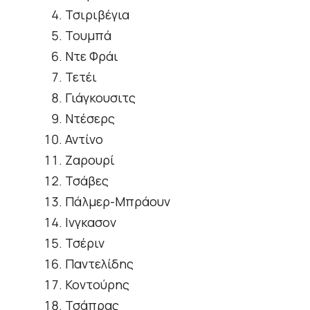
Τσιριβέγια
Τουμπά
Ντε Φράι
Τετέι
Γιάγκουσιτς
Ντέσερς
Αντίνο
Ζαρουρί
Τσάβες
Πάλμερ-Μπράουν
Ινγκασον
Τσέριν
Παντελίδης
Κοντούρης
Τσάπρας