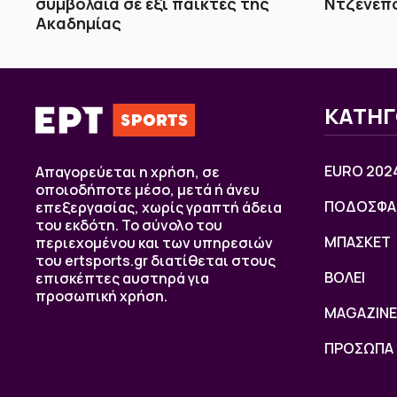
συμβόλαια σε έξι παίκτες της
Ντζενεπ
Ακαδημίας
ΚΑΤΗΓ
EURO 202
Απαγορεύεται η χρήση, σε
οποιοδήποτε μέσο, μετά ή άνευ
ΠΟΔΟΣΦΑ
επεξεργασίας, χωρίς γραπτή άδεια
του εκδότη. Το σύνολο του
ΜΠΑΣΚΕΤ
περιεχομένου και των υπηρεσιών
του ertsports.gr διατίθεται στους
ΒOΛΕΙ
επισκέπτες αυστηρά για
προσωπική χρήση.
MAGAZINE
ΠΡΟΣΩΠΑ