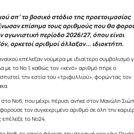
ού απ’ το βασικό στάδιο της προετοιμασίας
οίνωσαν επίσημα τους αριθμούς που θα φορο
ν αγωνιστική περίοδο 2026/27, όπου είναι
όν, αρκετοί αριθμοί άλλαξαν... ιδιοκτήτη.
ναϊκού επέλεξαν νούμερα με ιδιαίτερο συμβολισμό γ
α με το Νο 1, καθώς τον «κενό» αριθμό πήρε ο
ασπιστεί την εστία του «τριφυλλιού», φορώντας τον
κα.
ή στο Νο6, που μέχρι πέρυσι ανήκε στον Μανώλη Σιώ
 φορούσε τον συγκεκριμένο αριθμό σε όλη την καριέ
ς επέλεξε το Νο24.
 το Νο8, το οποίο φόρεσε την περσινή χρονιά ο Ρενά