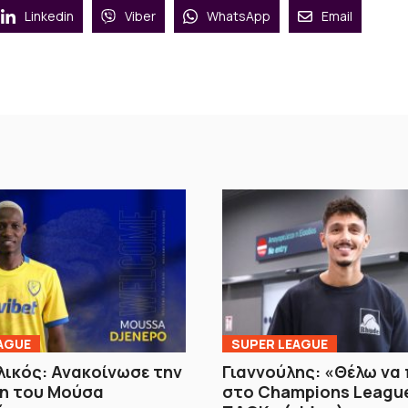
Linkedin
Viber
WhatsApp
Email
AGUE
SUPER LEAGUE
ικός: Ανακοίνωσε την
Γιαννούλης: «Θέλω να
η του Μούσα
στο Champions League