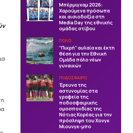
Μπέρμιγχαμ 2026:
Χαρούμενα πρόσωπα
και αισιοδοξία στη
Media Day της εθνικής
ύν
ομάδας στίβου
ΠΟΛΟ
“Πικρή” αυλαία και έκτη
θέση για την Εθνική
ια
Ομάδα πόλο νέων
γυναικών
ΠΟΔΟΣΦΑΙΡΟ
Έρευνα της
αστυνομίας στα
γραφεία της
πη
ποδοσφαιρικής
ρα
ομοσπονδίας της
Νότιας Κορέας για την
πρόσληψη του Χονγκ
Μιουνγκ-μπο
το