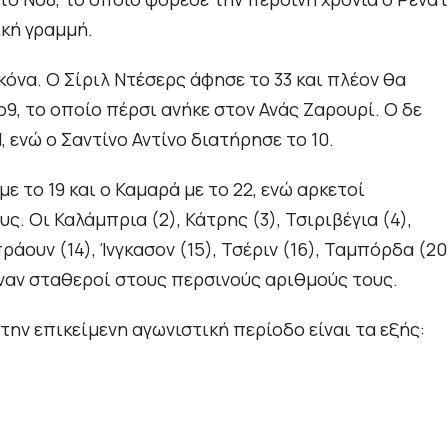
ική γραμμή.
κόνα. Ο Σίριλ Ντέσερς άφησε το 33 και πλέον θα
ο9, το οποίο πέρσι ανήκε στον Ανάς Ζαρουρί. Ο δε
 ενώ ο Σαντίνο Αντίνο διατήρησε το 10.
 το 19 και ο Καμαρά με το 22, ενώ αρκετοί
 Οι Καλάμπρια (2), Κάτρης (3), Τσιριβέγια (4),
άουν (14), Ίνγκασον (15), Τσέριν (16), Ταμπόρδα (20
ναν σταθεροί στους περσινούς αριθμούς τους.
ην επικείμενη αγωνιστική περίοδο είναι τα εξής: