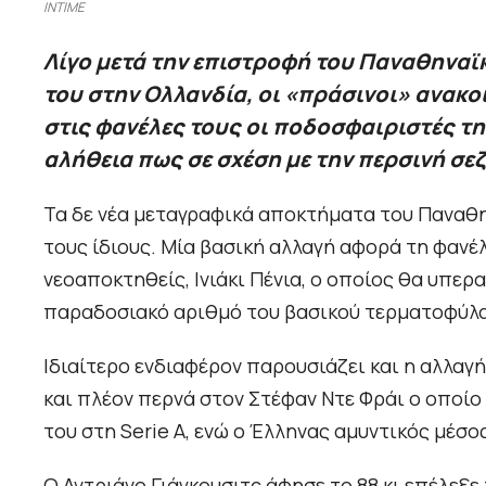
INTIME
Λίγο μετά την επιστροφή του Παναθηναϊκ
του στην Ολλανδία, οι «πράσινοι» ανακ
στις φανέλες τους οι ποδοσφαιριστές τη
αλήθεια πως σε σχέση με την περσινή σεζ
Τα δε νέα μεταγραφικά αποκτήματα του Παναθη
τους ίδιους. Μία βασική αλλαγή αφορά τη φανέλ
νεοαποκτηθείς, Ινιάκι Πένια, ο οποίος θα υπερ
παραδοσιακό αριθμό του βασικού τερματοφύλα
Ιδιαίτερο ενδιαφέρον παρουσιάζει και η αλλαγ
και πλέον περνά στον Στέφαν Ντε Φράι ο οποίο
του στη Serie A, ενώ ο Έλληνας αμυντικός μέσο
Ο Αντριάνο Γιάγκουσιτς άφησε το 88 κι επέλεξε