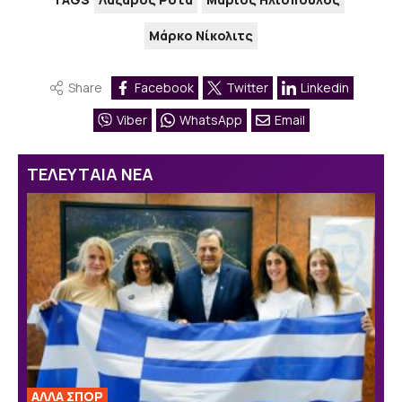
Μάρκο Νίκολιτς
Share
Facebook
Twitter
Linkedin
Viber
WhatsApp
Email
ΤΕΛΕΥΤΑΙΑ ΝΕΑ
ΑΛΛΑ ΣΠΟΡ