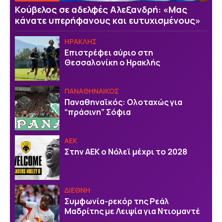
Κούβελος σε αδελφές Αλεξανδρή: «Μας
κάνατε υπερήφανους και ευτυχισμένους»
ΗΡΑΚΛΗΣ
Επιστρέφει αύριο στη
Θεσσαλονίκη ο Ηρακλής
ΠΑΝΑΘΗΝΑΙΚΟΣ
Παναθηναϊκός: Ολοταχώς για
“πράσινη” Σόφια
ΑΕΚ
Στην ΑΕΚ ο Νόλεϊ μέχρι το 2028
ΔΙΕΘΝΗ
Συμφωνία-ρεκόρ της Ρεάλ
Μαδρίτης με Λειψία για Ντιομαντέ