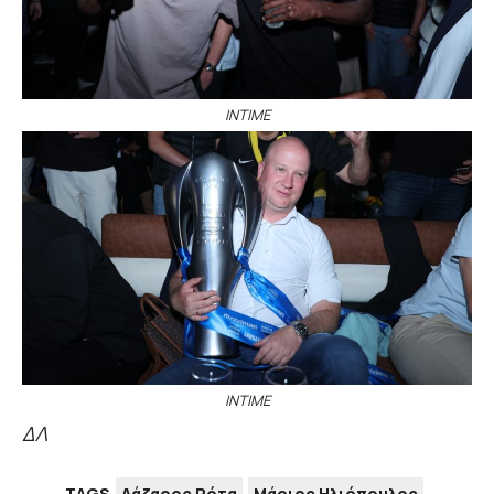
ΙΝΤΙΜΕ
ΙΝΤΙΜΕ
ΔΛ
TAGS
Λάζαρος Ρότα
Μάριος Ηλιόπουλος