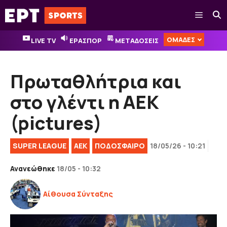
Μετάβαση
Μενού
σε
περιεχόμενο
ΟΜΑΔΕΣ
LIVE TV
ΕΡΑΣΠΟΡ
ΜΕΤΑΔΟΣΕΙΣ
Πρωταθλήτρια και
στο γλέντι η ΑΕΚ
(pictures)
SUPER LEAGUE
ΑΕΚ
ΠΟΔΟΣΦΑΙΡΟ
18/05/26 - 10:21
Ανανεώθηκε
18/05 - 10:32
Αίθουσα Σύνταξης