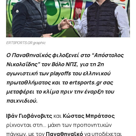
ERTSPORTS.GR graphic
Ο Παναθηναϊκός φιλοξενεί στο “Απόστολος
Νικολαΐδης” τον Βόλο ΝΠΣ, για τη 2η
αγωνιστική των playoffs του ελληνικού
πρωταθλήματος και το ertsports.gr σας
μεταφέρει το κλίμα πριν την έναρξη του
παιχνιδιού.
Ιβάν Γιοβάνοβιτς
και
Κώστας Μπράτσος
ρίχνονται στη… μάχη των προπονητικών
πάγκων, με τον
Παναθηναϊκό
να υποδέχεται