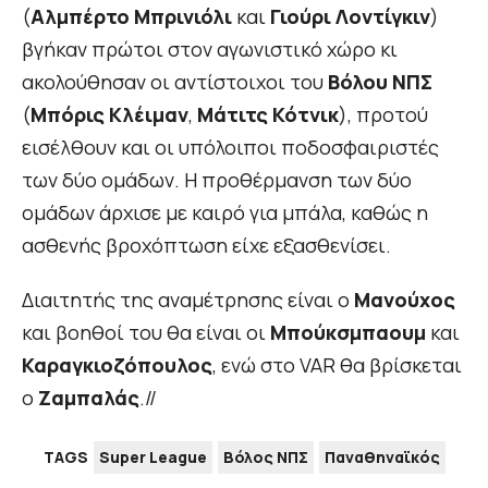
(
Αλμπέρτο Μπρινιόλι
και
Γιούρι Λοντίγκιν
)
βγήκαν πρώτοι στον αγωνιστικό χώρο κι
ακολούθησαν οι αντίστοιχοι του
Βόλου ΝΠΣ
(
Μπόρις Κλέιμαν
,
Μάτιτς Κότνικ
), προτού
εισέλθουν και οι υπόλοιποι ποδοσφαιριστές
των δύο ομάδων. Η προθέρμανση των δύο
ομάδων άρχισε με καιρό για μπάλα, καθώς η
ασθενής βροχόπτωση είχε εξασθενίσει.
Διαιτητής της αναμέτρησης είναι ο
Μανούχος
και βοηθοί του θα είναι οι
Μπούκσμπαουμ
και
Καραγκιοζόπουλος
, ενώ στο VAR θα βρίσκεται
ο
Ζαμπαλάς
.//
TAGS
Super League
Βόλος ΝΠΣ
Παναθηναϊκός