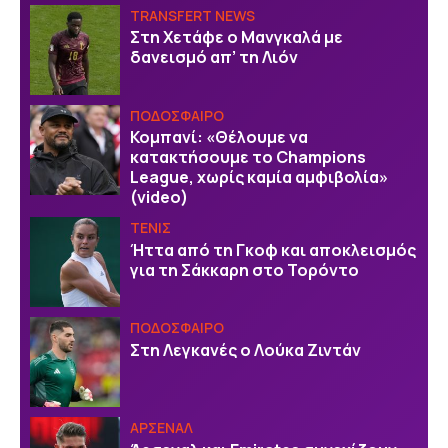
TRANSFERT NEWS
Στη Χετάφε ο Μανγκαλά με
δανεισμό απ’ τη Λιόν
ΠΟΔΟΣΦΑΙΡΟ
Κομπανί: «Θέλουμε να
κατακτήσουμε το Champions
League, χωρίς καμία αμφιβολία»
(video)
ΤΕΝΙΣ
Ήττα από τη Γκοφ και αποκλεισμός
για τη Σάκκαρη στο Τορόντο
ΠΟΔΟΣΦΑΙΡΟ
Στη Λεγκανές ο Λούκα Ζιντάν
ΑΡΣΕΝΑΛ