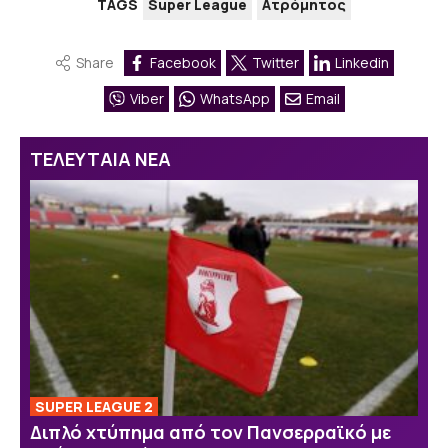
TAGS
Super League
Ατρόμητος
Share
Facebook
Twitter
Linkedin
Viber
WhatsApp
Email
ΤΕΛΕΥΤΑΙΑ ΝΕΑ
SUPER LEAGUE 2
Διπλό χτύπημα από τον Πανσερραϊκό με