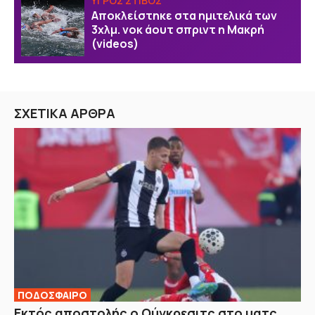
ΥΓΡΟΣ ΣΤΙΒΟΣ
Αποκλείστηκε στα ημιτελικά των
3χλμ. νοκ άουτ σπριντ η Μακρή
(videos)
ΣΧΕΤΙΚΑ ΑΡΘΡΑ
ΠΟΔΟΣΦΑΙΡΟ
Εκτός αποστολής ο Ούγκρεσιτς στο ματς