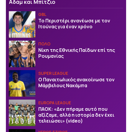
Αδάμ και Μπίτζιο
GBL
Το Περιστέρι ανανέωσε με τον
Ιτούνας για έναν χρόνο
ΠΟΛΟ
Νίκη της Εθνικής Παίδων επί της
Ρουμανίας
SUPER LEAGUE
Ο Παναιτωλικός ανακοίνωσε τον
Μάρβελους Νακάμπα
EUROPA LEAGUE
ΠΑΟΚ: «Δεν πήραμε αυτό που
αξίζαμε, αλλά η ιστορία δεν έχει
τελειώσει» (video)