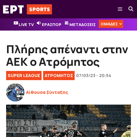
Μετάβαση
Μενού
σε
περιεχόμενο
ΟΜΑΔΕΣ
LIVE TV
ΕΡΑΣΠΟΡ
ΜΕΤΑΔΟΣΕΙΣ
Πλήρης απέναντι στην
ΑΕΚ ο Ατρόμητος
SUPER LEAGUE
ΑΤΡΟΜΗΤΟΣ
07/03/23 - 20:54
Αίθουσα Σύνταξης