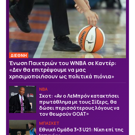
ΔΙΕΘΝΗ
Ένωση Παικτριών του WNBA σε Καντέρ:
«Δεν θα επιτρέψουμε να μας
χρησιμοποιήσουν ως πολιτικά πιόνια»
NBA
Σκοτ: «Αν ο ΛεΜπρόν κατακτήσει
πρωτάθλημα με τους Σίξερς, θα
δώσει περισσότερους λόγους να
τον θεωρούν GOAT»
ΜΠΑΣΚΕΤ
Εθνική Ομάδα 3×3 U21: Νίκη επί της