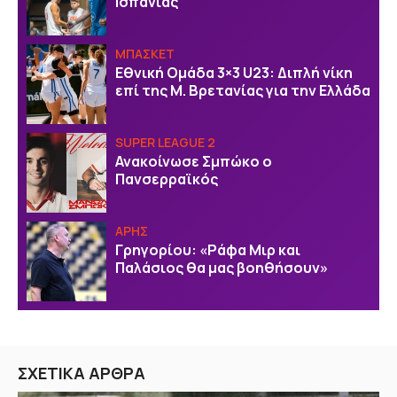
Ισπανίας
ΜΠΑΣΚΕΤ
Εθνική Ομάδα 3×3 U23: Διπλή νίκη
επί της Μ. Βρετανίας για την Ελλάδα
SUPER LEAGUE 2
Ανακοίνωσε Σμπώκο ο
Πανσερραϊκός
ΑΡΗΣ
Γρηγορίου: «Ράφα Μιρ και
Παλάσιος θα μας βοηθήσουν»
ΣΧΕΤΙΚΑ ΑΡΘΡΑ