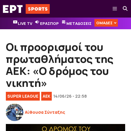
Μετάβαση
Μενού
σε
περιεχόμενο
ΟΜΑΔΕΣ
LIVE TV
ΕΡΑΣΠΟΡ
ΜΕΤΑΔΟΣΕΙΣ
Οι προορισμοί του
πρωταθλήματος της
ΑΕΚ: «Ο δρόμος του
νικητή»
SUPER LEAGUE
ΑΕΚ
14/06/26 - 22:58
Αίθουσα Σύνταξης