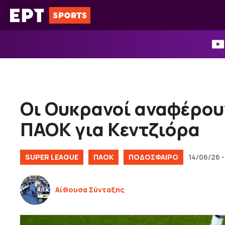
Μετάβαση
σε
περιεχόμενο
Οι Ουκρανοί αναφέρου
ΠΑΟΚ για Κεντζιόρα
SUPER LEAGUE
ΠΑΟΚ
ΠΟΔΟΣΦΑΙΡΟ
14/06/26 -
Αίθουσα Σύνταξης