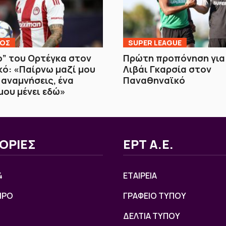
ΚΟΣ
SUPER LEAGUE
ο” του Ορτέγκα στον
Πρώτη προπόνηση για
ό: «Παίρνω μαζί μου
Λιβάι Γκαρσία στον
αναμνήσεις, ένα
Παναθηναϊκό
μου μένει εδώ»
ΟΡΙΕΣ
ΕΡΤ Α.Ε.
4
ΕΤΑΙΡΕΙΑ
ΙΡΟ
ΓΡΑΦΕΙΟ ΤΥΠΟΥ
ΔΕΛΤΙΑ ΤΥΠΟΥ