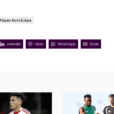
Τόμας Κεντζιόρα
Linkedin
Viber
WhatsApp
Email