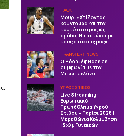
ΠΑΟΚ
Μουρ: «Χτίζοντας
κουλτούρα και την
ταυτότητά μας ως
ομάδα, θα πετύχουμε
τους στόχους μας»
TRANSFERT NEWS
O Ρόδρι έφθασε σε
συμφωνία με την
Μπαρτσελόνα
ς,
ΥΓΡΟΣ ΣΤΙΒΟΣ
Live Streaming:
Ευρωπαϊκό
Πρωτάθλημα Υγρού
Στίβου – Παρίσι 2026 |
Μαραθώνια Κολύμβηση
| 3 χλμ Γυναικών