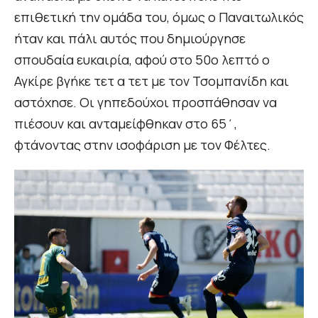
επιθετική την ομάδα του, όμως ο Παναιτωλικός
ήταν και πάλι αυτός που δημιούργησε
σπουδαία ευκαιρία, αφού στο 50ο λεπτό ο
Αγκίρε βγήκε τετ α τετ με τον Τσομπανίδη και
αστόχησε. Οι γηπεδούχοι προσπάθησαν να
πιέσουν και ανταμείφθηκαν στο 65΄,
φτάνοντας στην ισοφάριση με τον Φέλτες.