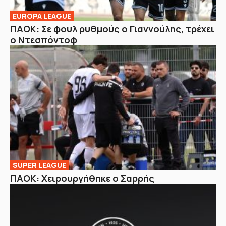
EUROPA LEAGUE
ΠΑΟΚ: Σε φουλ ρυθμούς ο Γιαννούλης, τρέχει
ο Ντεσπόντοφ
SUPER LEAGUE
ΠΑΟΚ: Χειρουργήθηκε ο Σαρρής