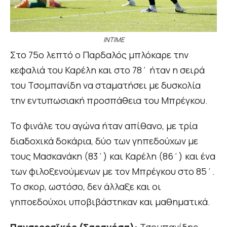
INTIME
Στο 75ο λεπτό ο Παρδαλός μπλόκαρε την
κεφαλιά του Καρέλη και στο 78΄ ήταν η σειρά
του Τσομπανίδη να σταματήσει με δυσκολία
την εντυπωσιακή προσπάθεια του Μπρέγκου.
Το φινάλε του αγώνα ήταν απίθανο, με τρία
διαδοχικά δοκάρια, δύο των γηπεδούχων με
τους Μασκανάκη (83΄) και Καρέλη (86΄) και ένα
των φιλοξενούμενων με τον Μπρέγκου στο 85΄.
Το σκορ, ωστόσο, δεν άλλαξε και οι
γηποεδούχοι υποβιβάστηκαν και μαθηματικά.