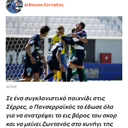
Αίθουσα Σύνταξης
INTIME
Σε ένα συγκλονιστικό παιχνίδι στις
Σέρρες, ο Πανσερραϊκός τα έδωσε όλα
για να ανατρέψει το εις βάρος του σκορ
και να μείνει ζωντανός στο κυνήγι της