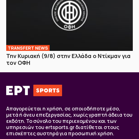
TRANSFERT NEWS
Την Κυριακή (9/8) στην Ελλάδα ο Ντίκμαν για
τον ΟΦΗ
Απαγορεύεται η χρήση, σε οποιοδήποτε μέσο,
μετά ή άνευ επεξεργασίας, χωρίς γραπτή άδεια του
εκδότη. Το σύνολο του περιεχομένου και των
υπηρεσιών του ertsports.gr διατίθεται στους
επισκέπτες αυστηρά για προσωπική χρήση.