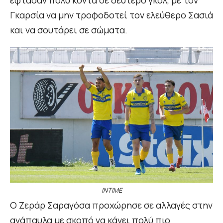
έφτασαν πολύ κοντά σε δεύτερο γκολ, με τον
Γκαρσία να μην τροφοδοτεί τον ελεύθερο Σασιά
και να σουτάρει σε σώματα.
INTIME
Ο Ζεράρ Σαραγόσα προχώρησε σε αλλαγές στην
ανάπαυλα με σκοπό να κάνει πολύ πιο