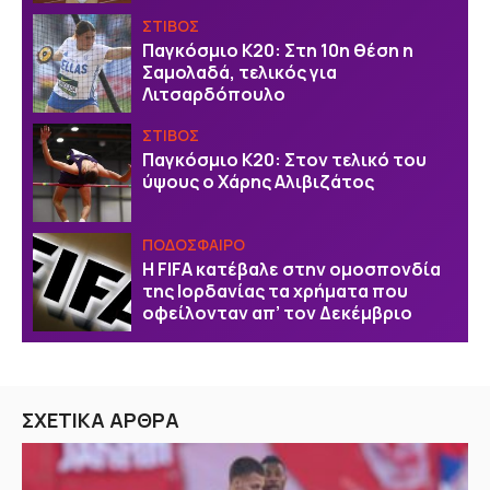
ΣΤΙΒΟΣ
Παγκόσμιο Κ20: Στη 10η θέση η
Σαμολαδά, τελικός για
Λιτσαρδόπουλο
ΣΤΙΒΟΣ
Παγκόσμιο Κ20: Στον τελικό του
ύψους ο Χάρης Αλιβιζάτος
ΠΟΔΟΣΦΑΙΡΟ
Η FIFA κατέβαλε στην ομοσπονδία
της Ιορδανίας τα χρήματα που
οφείλονταν απ’ τον Δεκέμβριο
ΣΧΕΤΙΚΑ ΑΡΘΡΑ