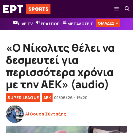
Μετάβαση
Μενού
σε
περιεχόμενο
ΟΜΑΔΕΣ
LIVE TV
ΕΡΑΣΠΟΡ
ΜΕΤΑΔΟΣΕΙΣ
«Ο Νίκολιτς θέλει να
δεσμευτεί για
περισσότερα χρόνια
με την ΑΕΚ» (audio)
SUPER LEAGUE
ΑΕΚ
01/06/26 - 19:20
Αίθουσα Σύνταξης