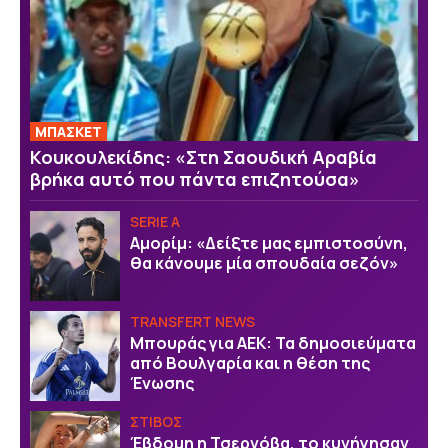
ΜΠΑΣΚΕΤ
Κουκουλεκίδης: «Στη Σαουδική Αραβία
βρήκα αυτό που πάντα επιζητούσα»
SERIE A
Αμορίμ: «Δείξτε μας εμπιστοσύνη,
θα κάνουμε μία σπουδαία σεζόν»
TRANSFERT NEWS
Μπουράς για ΑΕΚ: Τα δημοσιεύματα
από Βουλγαρία και η θέση της
Ένωσης
ΣΤΙΒΟΣ
Έβδομη η Τσερνόβα, το κυνήγησαν