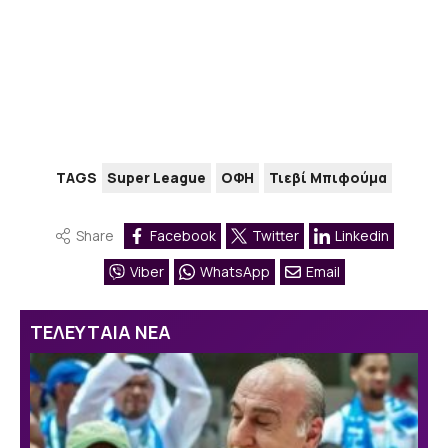
TAGS
Super League
ΟΦΗ
Τιεβί Μπιφούμα
Share
Facebook
Twitter
Linkedin
Viber
WhatsApp
Email
ΤΕΛΕΥΤΑΙΑ ΝΕΑ