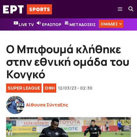
Μετάβαση
Μενού
σε
περιεχόμενο
ΟΜΑΔΕΣ
LIVE TV
ΕΡΑΣΠΟΡ
ΜΕΤΑΔΟΣΕΙΣ
O Μπιφουμά κλήθηκε
στην εθνική ομάδα του
Κονγκό
SUPER LEAGUE
ΟΦΗ
12/03/23 - 02:30
Αίθουσα Σύνταξης