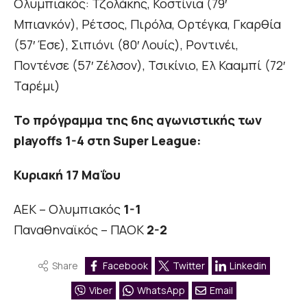
Ολυμπιακός: Τζολάκης, Κοστίνια (79′
Μπιανκόν), Ρέτσος, Πιρόλα, Ορτέγκα, Γκαρθία
(57′ Έσε), Σιπιόνι (80′ Λουίς), Ροντινέι,
Ποντένσε (57′ Ζέλσον), Τσικίνιο, Ελ Κααμπί (72′
Ταρέμι)
Το πρόγραμμα της 6ης αγωνιστικής των
playoffs 1-4 στη Super League:
Κυριακή 17 Μαΐου
ΑΕΚ – Ολυμπιακός
1-1
Παναθηναϊκός – ΠΑΟΚ
2-2
Share
Facebook
Twitter
Linkedin
Viber
WhatsApp
Email