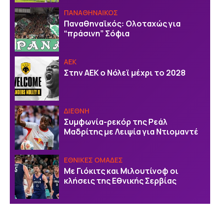
ΠΑΝΑΘΗΝΑΙΚΟΣ
Παναθηναϊκός: Ολοταχώς για
“πράσινη” Σόφια
ΑΕΚ
Στην ΑΕΚ ο Νόλεϊ μέχρι το 2028
ΔΙΕΘΝΗ
Συμφωνία-ρεκόρ της Ρεάλ
Μαδρίτης με Λειψία για Ντιομαντέ
EΘΝΙΚΕΣ OΜΑΔΕΣ
Με Γιόκιτς και Μιλουτίνοφ οι
κλήσεις της Εθνικής Σερβίας