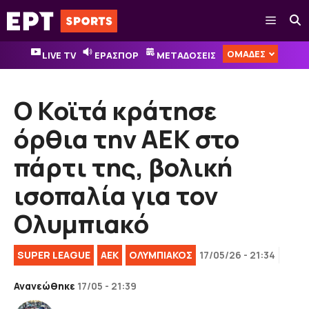
Μετάβαση
Μενού
σε
περιεχόμενο
ΟΜΑΔΕΣ
LIVE TV
ΕΡΑΣΠΟΡ
ΜΕΤΑΔΟΣΕΙΣ
Ο Κοϊτά κράτησε
όρθια την ΑΕΚ στο
πάρτι της, βολική
ισοπαλία για τον
Ολυμπιακό
SUPER LEAGUE
ΑΕΚ
ΟΛΥΜΠΙΑΚΟΣ
17/05/26 - 21:34
Ανανεώθηκε
17/05 - 21:39