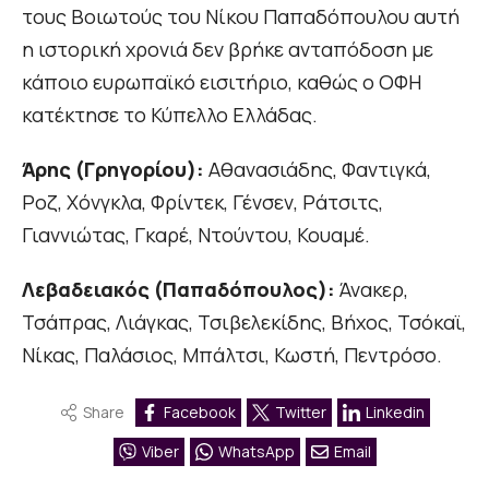
τους Βοιωτούς του Νίκου Παπαδόπουλου αυτή
η ιστορική χρονιά δεν βρήκε ανταπόδοση με
κάποιο ευρωπαϊκό εισιτήριο, καθώς ο ΟΦΗ
κατέκτησε το Κύπελλο Ελλάδας.
Άρης (Γρηγορίου):
Αθανασιάδης, Φαντιγκά,
Ροζ, Χόνγκλα, Φρίντεκ, Γένσεν, Ράτσιτς,
Γιαννιώτας, Γκαρέ, Ντούντου, Κουαμέ.
Λεβαδειακός (Παπαδόπουλος):
Άνακερ,
Τσάπρας, Λιάγκας, Τσιβελεκίδης, Βήχος, Τσόκαϊ,
Νίκας, Παλάσιος, Μπάλτσι, Κωστή, Πεντρόσο.
Share
Facebook
Twitter
Linkedin
Viber
WhatsApp
Email