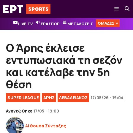
Μετάβαση
Μενού
σε
περιεχόμενο
ΟΜΑΔΕΣ
LIVE TV
ΕΡΑΣΠΟΡ
ΜΕΤΑΔΟΣΕΙΣ
Ο Άρης έκλεισε
εντυπωσιακά τη σεζόν
και κατέλαβε την 5η
θέση
SUPER LEAGUE
ΑΡΗΣ
ΛΕΒΑΔΕΙΑΚΟΣ
17/05/26 - 19:04
Ανανεώθηκε
17/05 - 19:09
Αίθουσα Σύνταξης