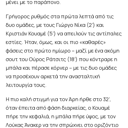
μένει με το παράπονο.
Γρήγορος ρυθμός στα πρώτα λεπτά από τις
δυο ομάδες, με τους Γιώργο Νίκα (2’) και
Κριστιάν Κουαμέ (5’) να απειλούν τις αντίπαλες
εστίες. Ήταν, όμως, και οι πιο «καθαρές»
φάσεις στο πρώτο ημίωρο – μαζί με ένα ακόμη
σουτ του Ούρος Ράτσιτς (18’) που κόντραρε η
μπάλα και πέρασε κόρνερ – με τις δυο ομάδες
να προσέχουν αρκετά την ανασταλτική
λειτουργία τους.
Η πιο καλή στιγμή για τον Άρη ήρθε στο 32’,
όταν έπειτα από φάση διαρκείας, ο Κουαμέ
πήρε την κεφαλιά, η μπάλα πήρε ύψος, με τον
Λούκας Άνακερ να την σπρώχνει στο οριζόντιο