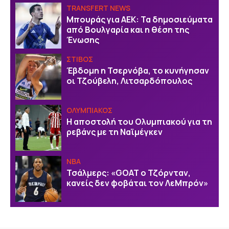
TRANSFERT NEWS
Μπουράς για ΑΕΚ: Τα δημοσιεύματα
από Βουλγαρία και η θέση της
Ένωσης
ΣΤΙΒΟΣ
Έβδομη η Τσερνόβα, το κυνήγησαν
οι Τζούβελη, Λιτσαρδόπουλος
ΟΛΥΜΠΙΑΚΟΣ
Η αποστολή του Ολυμπιακού για τη
ρεβάνς με τη Ναϊμέγκεν
NBA
Τσάλμερς: «GOAT ο Τζόρνταν,
κανείς δεν φοβάται τον ΛεΜπρόν»