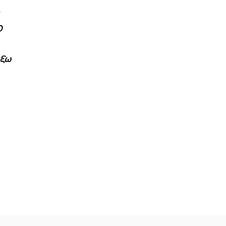
Ο
έξω