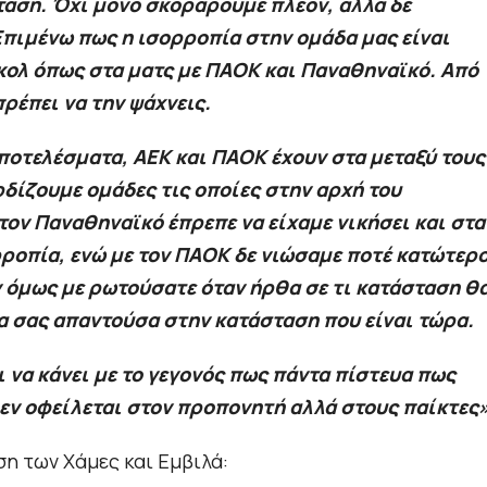
σταση. Όχι μόνο σκοράρουμε πλέον, αλλά δε
 Επιμένω πως η ισορροπία στην ομάδα μας είναι
γκολ όπως στα ματς με ΠΑΟΚ και Παναθηναϊκό. Από
πρέπει να την ψάχνεις.
αποτελέσματα, ΑΕΚ και ΠΑΟΚ έχουν στα μεταξύ τους
δίζουμε ομάδες τις οποίες στην αρχή του
ν Παναθηναϊκό έπρεπε να είχαμε νικήσει και στα
ροπία, ενώ με τον ΠΑΟΚ δε νιώσαμε ποτέ κατώτερ
ν όμως με ρωτούσατε όταν ήρθα σε τι κατάσταση θ
 θα σας απαντούσα στην κατάσταση που είναι τώρα.
ι να κάνει με το γεγονός πως πάντα πίστευα πως
 δεν οφείλεται στον προπονητή αλλά στους παίκτες
ση των Χάμες και Εμβιλά: