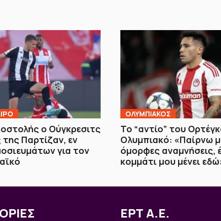
ΙΡΟ
ΟΛΥΜΠΙΑΚΟΣ
οστολής ο Ούγκρεσιτς
Το “αντίο” του Ορτέγ
 της Παρτίζαν, εν
Ολυμπιακό: «Παίρνω μ
οσιευμάτων για τον
όμορφες αναμνήσεις, 
αϊκό
κομμάτι μου μένει εδώ
ΟΡΙΕΣ
ΕΡΤ Α.Ε.