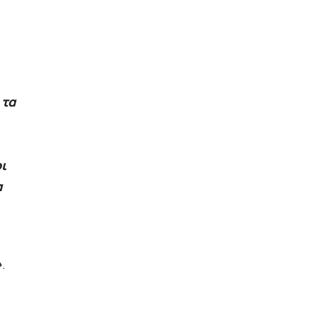
 τα
οι
α
»
.