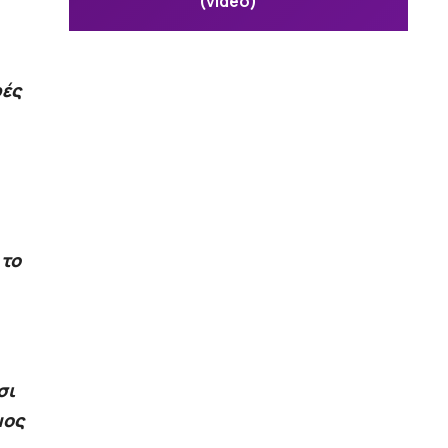
(video)
ρές
 το
σι
μος