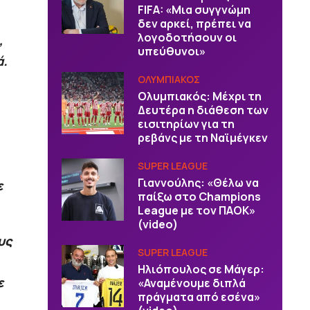
FIFA: «Μια συγγνώμη
δεν αρκεί, πρέπει να
λογοδοτήσουν οι
,
υπεύθυνοι»
ά.
ΟΛΥΜΠΙΑΚΟΣ
Ολυμπιακός: Μέχρι τη
Δευτέρα η διάθεση των
εισιτηρίων για τη
ρεβάνς με τη Ναϊμέγκεν
SUPER LEAGUE
Γιαννούλης: «Θέλω να
ε
παίξω στο Champions
League με τον ΠΑΟΚ»
(video)
υς
SUPER LEAGUE
Ηλιόπουλος σε Μάγερ:
ε
«Αναμένουμε διπλά
πράγματα από εσένα»