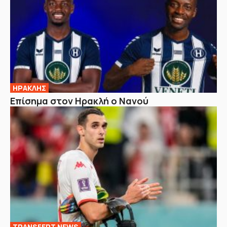
ΗΡΑΚΛΗΣ
Επίσημα στον Ηρακλή ο Νανού
TRANSFERT NEWS