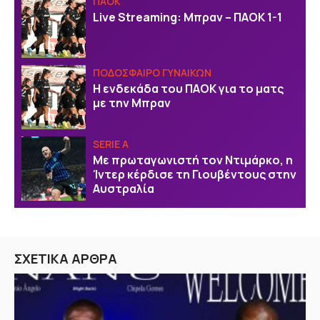
ΠΑΟΚ
Live Streaming: Μπραν – ΠΑΟΚ 1-1
ΠΟΔΟΣΦΑΙΡΟ ΓΥΝΑΙΚΩΝ
Η ενδεκάδα του ΠΑΟΚ για το ματς
με την Μπραν
SERIE A
Με πρωταγωνιστή τον Ντιμάρκο, η
Ίντερ κέρδισε τη Γιουβέντους στην
Αυστραλία
ΣΧΕΤΙΚΑ ΑΡΘΡΑ