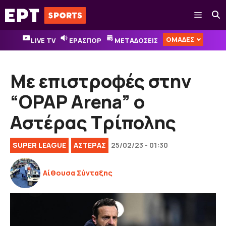
Μετάβαση
Μενού
σε
περιεχόμενο
ΟΜΑΔΕΣ
LIVE TV
ΕΡΑΣΠΟΡ
ΜΕΤΑΔΟΣΕΙΣ
Με επιστροφές στην
“OPAP Arena” ο
Αστέρας Τρίπολης
SUPER LEAGUE
ΑΣΤΕΡΑΣ
25/02/23 - 01:30
Αίθουσα Σύνταξης