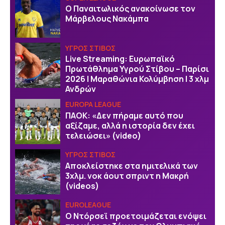
Ο Παναιτωλικός ανακοίνωσε τον
Μάρβελους Νακάμπα
ΥΓΡΟΣ ΣΤΙΒΟΣ
Live Streaming: Ευρωπαϊκό
Πρωτάθλημα Υγρού Στίβου – Παρίσι
2026 | Μαραθώνια Κολύμβηση | 3 χλμ
Ανδρών
EUROPA LEAGUE
ΠΑΟΚ: «Δεν πήραμε αυτό που
αξίζαμε, αλλά η ιστορία δεν έχει
τελειώσει» (video)
ΥΓΡΟΣ ΣΤΙΒΟΣ
Αποκλείστηκε στα ημιτελικά των
3χλμ. νοκ άουτ σπριντ η Μακρή
(videos)
EUROLEAGUE
Ο Ντόρσεϊ προετοιμάζεται ενόψει