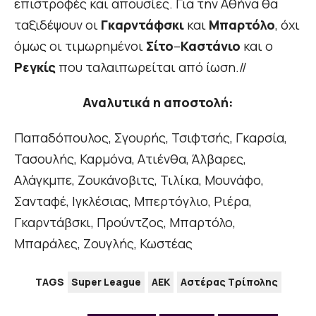
επιστροφές και απουσίες. Για την Αθήνα θα
ταξιδέψουν οι
Γκαρντάφσκι
και
Μπαρτόλο
, όχι
όμως οι τιμωρημένοι
Σίτο
–
Καστάνιο
και ο
Ρεγκίς
που ταλαιπωρείται από ίωση.//
Αναλυτικά η αποστολή:
Παπαδόπουλος, Σγουρής, Τσιφτσής, Γκαρσία,
Τασουλής, Καρμόνα, Ατιένθα, Άλβαρες,
Αλάγκμπε, Ζουκάνοβιτς, Τιλίκα, Μουνάφο,
Σανταφέ, Ιγκλέσιας, Μπερτόγλιο, Ριέρα,
Γκαρντάβσκι, Προύντζος, Μπαρτόλο,
Μπαράλες, Ζουγλής, Κωστέας
TAGS
Super League
ΑΕΚ
Αστέρας Τρίπολης