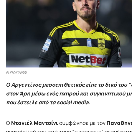
EUROKINISSI
Ο Αργεντίνος μεσοεπιθετικός είπε το δικό του “
στον Άρη μέσω ενός ηχηρού και συγκινητικού 
που έστειλε από τα social media.
Ο
Ντανιέλ Μαντσίνι
συμφώνησε με τον
Παναθην
ανακοίνωσή του από τους “πράσινους” αναμένετα