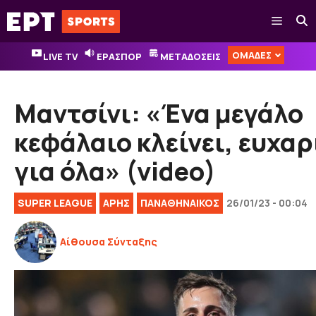
Μετάβαση
Μενού
σε
περιεχόμενο
ΟΜΑΔΕΣ
LIVE TV
ΕΡΑΣΠΟΡ
ΜΕΤΑΔΟΣΕΙΣ
Μαντσίνι: «Ένα μεγάλο
κεφάλαιο κλείνει, ευχα
για όλα» (video)
SUPER LEAGUE
ΑΡΗΣ
ΠΑΝΑΘΗΝΑΙΚΟΣ
26/01/23 - 00:04
Αίθουσα Σύνταξης