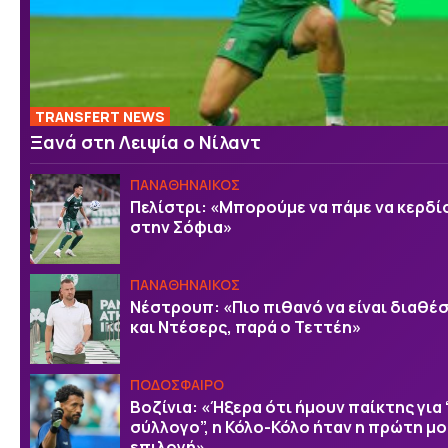
TRANSFERT NEWS
Ξανά στη Λειψία ο Νίλαντ
ΠΑΝΑΘΗΝΑΙΚΟΣ
Πελίστρι: «Μπορούμε να πάμε να κερδ
στην Σόφια»
ΠΑΝΑΘΗΝΑΙΚΟΣ
Νέστρουπ: «Πιο πιθανό να είναι διαθέσ
και Ντέσερς, παρά ο Τεττέη»
ΠΟΔΟΣΦΑΙΡΟ
Βοζίνια: «Ήξερα ότι ήμουν παίκτης για
σύλλογο”, η Κόλο-Κόλο ήταν η πρώτη μ
επιλογή»