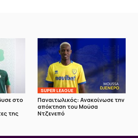
SUPER LEAGUE
δυσε στο
Παναιτωλικός: Ανακοίνωσε την
ά
απόκτηση του Μούσα
τες της
Ντζενεπό