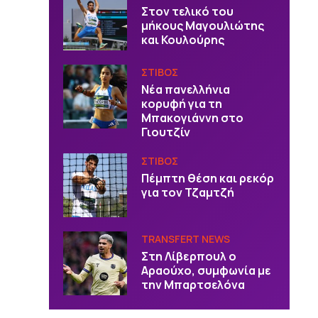
Στον τελικό του
μήκους Μαγουλιώτης
και Κουλούρης
ΣΤΙΒΟΣ
Νέα πανελλήνια
κορυφή για τη
Μπακογιάννη στο
Γιουτζίν
ΣΤΙΒΟΣ
Πέμπτη θέση και ρεκόρ
για τον Τζαμτζή
TRANSFERT NEWS
Στη Λίβερπουλ ο
Αραούχο, συμφωνία με
την Μπαρτσελόνα