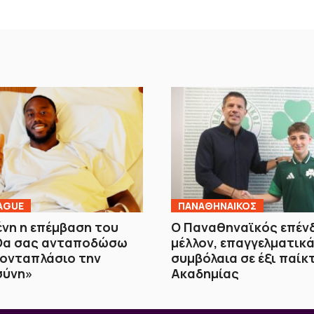
AGUE
ΠΑΝΑΘΗΝΑΙΚΟΣ
νη η επέμβαση του
Ο Παναθηναϊκός επέν
«Θα σας ανταποδώσω
μέλλον, επαγγελματικ
τονταπλάσιο την
συμβόλαια σε έξι παίκ
σύνη»
Ακαδημίας