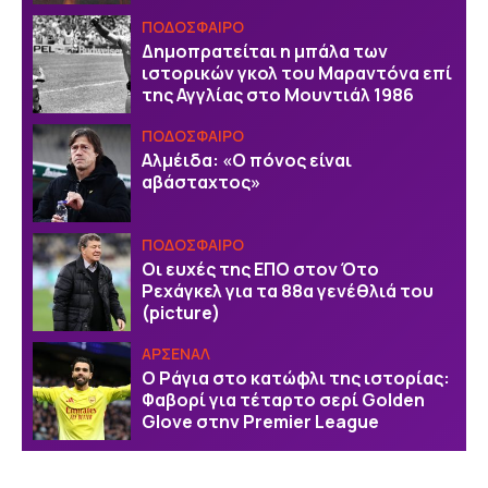
ΠΟΔΟΣΦΑΙΡΟ
Δημοπρατείται η μπάλα των
ιστορικών γκολ του Μαραντόνα επί
της Αγγλίας στο Μουντιάλ 1986
ΠΟΔΟΣΦΑΙΡΟ
Αλμέιδα: «Ο πόνος είναι
αβάσταχτος»
ΠΟΔΟΣΦΑΙΡΟ
Οι ευχές της EΠΟ στον Ότο
Ρεχάγκελ για τα 88α γενέθλιά του
(picture)
ΑΡΣΕΝΑΛ
Ο Ράγια στο κατώφλι της ιστορίας:
Φαβορί για τέταρτο σερί Golden
Glove στην Premier League