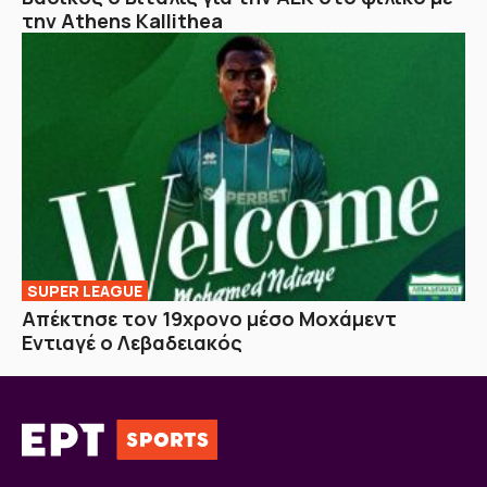
την Athens Kallithea
SUPER LEAGUE
Απέκτησε τον 19χρονο μέσο Μοχάμεντ
Εντιαγέ ο Λεβαδειακός