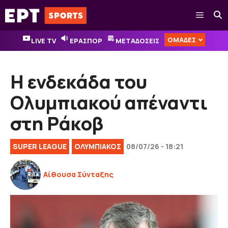
Μετάβαση
Μενού
σε
περιεχόμενο
ΟΜΑΔΕΣ
LIVE TV
ΕΡΑΣΠΟΡ
ΜΕΤΑΔΟΣΕΙΣ
Η ενδεκάδα του
Ολυμπιακού απέναντι
στη Ράκοβ
SUPER LEAGUE
ΟΛΥΜΠΙΑΚΟΣ
08/07/26 - 18:21
Αίθουσα Σύνταξης