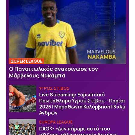
SUPER LEAGUE
Ο Παναιτωλικός ανακοίνωσε τον
Μάρβελους Νακάμπα
ΥΓΡΟΣ ΣΤΙΒΟΣ
Live Streaming: Ευρωπαϊκό
Πρωτάθλημα Υγρού Στίβου – Παρίσι
2026 | Μαραθώνια Κολύμβηση | 3 χλμ
Ανδρών
EUROPA LEAGUE
ΠΑΟΚ: «Δεν πήραμε αυτό που
αξίζαμε, αλλά η ιστορία δεν έχει