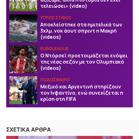
τελειώσει» (video)
ΥΓΡΟΣ ΣΤΙΒΟΣ
Αποκλείστηκε στα ημιτελικά των
3χλμ. νοκ άουτ σπριντ η Μακρή
(videos)
EUROLEAGUE
Ο Ντόρσεϊ προετοιμάζεται ενόψει
της νέας σεζόν με τον Ολυμπιακό
(videos)
ΠΟΔΟΣΦΑΙΡΟ
Μεξικό και Αργεντινή στηρίζουν
τον Ινφαντίνο, ενώ συνεχίζεται η
κρίση στη FIFA
ΣΧΕΤΙΚΑ ΑΡΘΡΑ