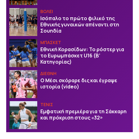
ΒOΛΕΙ
Ισόπαλο το πρώτο φιλικό της
Εθνικής γυναικών απέναντι στη
Σουηδία
ΜΠΑΣΚΕΤ
Εθνική Κορασίδων: Το ρόστερ για
το Ευρωμπάσκετ U16 (B’
Κατηγορίας)
ΔΙΕΘΝΗ
Ο Μέσι σκόραρε δις και έγραψε
ιστορία (video)
ΤΕΝΙΣ
Εμφατική πρεμιέρα για τη Σάκκαρη
και πρόκριση στους «32»