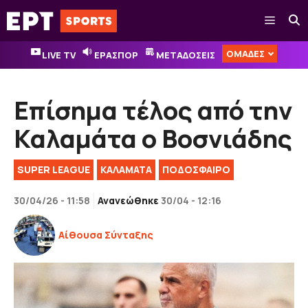
Μετάβαση
Μενού
σε
περιεχόμενο
ΟΜΑΔΕΣ
LIVE TV
ΕΡΑΣΠΟΡ
ΜΕΤΑΔΟΣΕΙΣ
Επίσημα τέλος από την
Καλαμάτα ο Βοσνιάδης
SUPER LEAGUE
ΚΑΛΑΜΑΤΑ
ΠΟΔΟΣΦΑΙΡΟ
30/04/26 - 11:58
Ανανεώθηκε
30/04 - 12:16
Αίθουσα Σύνταξης