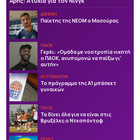
Άρης: Ατυχία για τον Νινγκ
ΔΙΕΘΝΗ
Παίκτης της ΝΕΟΜ ο Μασούρας
ΠΑΟΚ
Γκρέι: «Ομάδα με νοοτροπία νικητή
ο ΠΑΟΚ, ανυπομονώ να παίξω γι’
αυτήν»
Α1 ΓΥΝΑΙΚΩΝ
Το πρόγραμμα της Α1 μπάσκετ
γυναικών
ΠΑΟΚ
Τα δίνει όλα για να είναι στις
Βρυξέλες ο Ντεσπόντοφ
ΠΟΛΟ