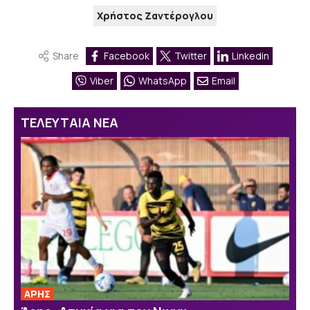
Χρήστος Ζαντέρογλου
Share
Facebook
Twitter
Linkedin
Viber
WhatsApp
Email
ΤΕΛΕΥΤΑΙΑ ΝΕΑ
ΑΡΗΣ