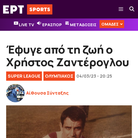
Μετάβαση
Μενού
σε
περιεχόμενο
ΟΜΑΔΕΣ
LIVE TV
ΕΡΑΣΠΟΡ
ΜΕΤΑΔΟΣΕΙΣ
Έφυγε από τη ζωή ο
Χρήστος Ζαντέρογλου
SUPER LEAGUE
ΟΛΥΜΠΙΑΚΟΣ
04/03/23 - 20:25
Αίθουσα Σύνταξης