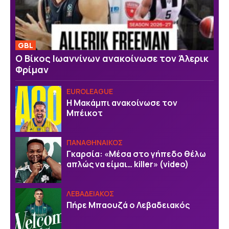
GBL
Ο Βίκος Ιωαννίνων ανακοίνωσε τον Άλερικ
Φρίμαν
EUROLEAGUE
Η Μακάμπι ανακοίνωσε τον
Μπέικοτ
ΠΑΝΑΘΗΝΑΙΚΟΣ
Γκαρσία: «Μέσα στο γήπεδο θέλω
απλώς να είμαι… killer» (video)
ΛΕΒΑΔΕΙΑΚΟΣ
Πήρε Μπαουζά ο Λεβαδειακός