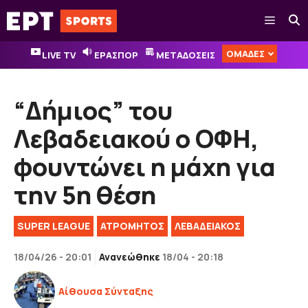
Μετάβαση
Μενού
σε
περιεχόμενο
ΟΜΑΔΕΣ
LIVE TV
ΕΡΑΣΠΟΡ
ΜΕΤΑΔΟΣΕΙΣ
“Δήμιος” του
Λεβαδειακού ο ΟΦΗ,
φουντώνει η μάχη για
την 5η θέση
SUPER LEAGUE
ΑΤΡΟΜΗΤΟΣ
ΛΕΒΑΔΕΙΑΚΟΣ
18/04/26 - 20:01
Ανανεώθηκε
18/04 - 20:18
Αίθουσα Σύνταξης